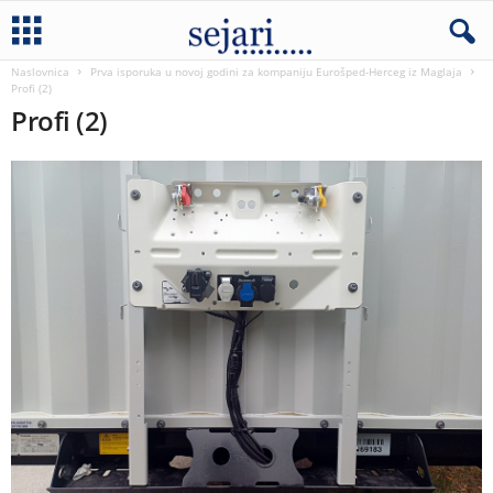
Naslovnica
Prva isporuka u novoj godini za kompaniju Eurošped-Herceg iz Maglaja
Profi (2)
Profi (2)