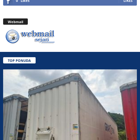
0
Likes
LIKES
Webmail
TOP PONUDA