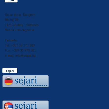
Info
Sejari d.o.o. Sarajevo
Blažuj 78,
71215 Blažuj - Sarajevo
Bosna i Hercegovina
Centrala:
Tel: +387 33 770 300
Fax: +387 33 770 301
e-mail: info@sejari.ba
Sejari