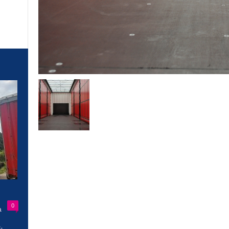
0
a
-