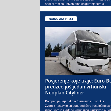
spoljni ram za univerzalno osiguranje tereta...
NAJNOVIJA VIJEST
Povjerenje koje traje: Euro B
preuzeo još jedan vrhunski
Neoplan Cityliner
Kompanije Sejari d.o.o. Sarajevo i Euro Bus
Zvornik nastavile su dugogodišnju i uspješnu sa
isporukom još jednog vrhunskog turističkog auto