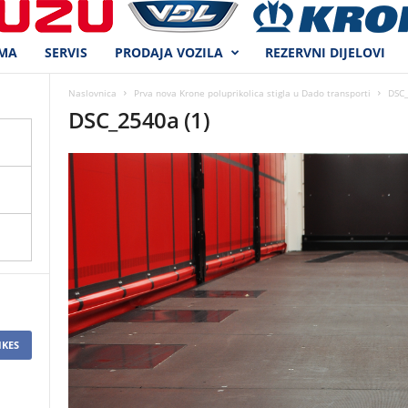
MA
SERVIS
PRODAJA VOZILA
REZERVNI DIJELOVI
Naslovnica
Prva nova Krone poluprikolica stigla u Dado transporti
DSC_
DSC_2540a (1)
IKES