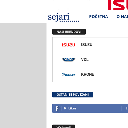
POČETNA
O NA
S
e
NAŠI BRENDOVI
j
ISUZU
a
VDL
r
KRONE
i
d
OSTANITE POVEZANI
.
0
Likes
L
o
Webmail