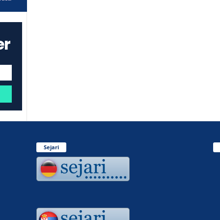
er
Sejari