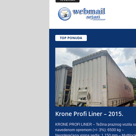
.
o
.
TOP PONUDA
S
a
r
a
j
e
Krone Profi Liner – 2015.
v
KRONE PROFI LINER – Težina praznog vozila s
navedenom opremom (+/- 3%): 6500 kg –
o
Neopterećena visina sedla: 1.150 mm – Multilock