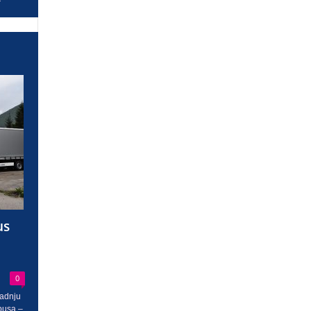
us
0
radnju
busa –