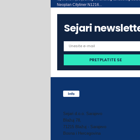
Neoplan Cityliner N1216...
Sejari newslett
Info
Sejari d.o.o. Sarajevo
Blažuj 78,
71215 Blažuj - Sarajevo
Bosna i Hercegovina