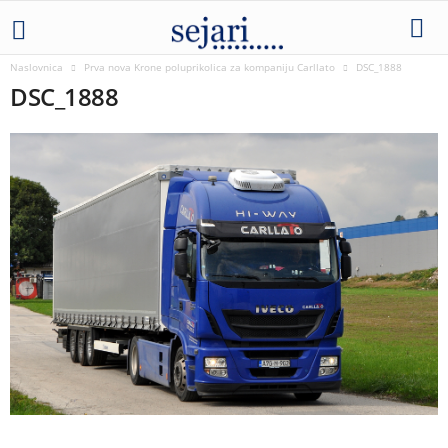
Naslovnica
Prva nova Krone poluprikolica za kompaniju Carllato
DSC_1888
DSC_1888