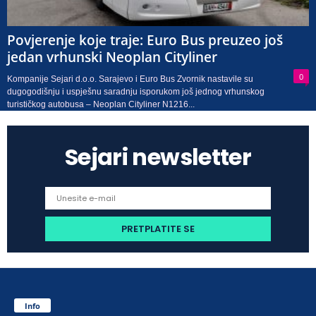
Povjerenje koje traje: Euro Bus preuzeo još
jedan vrhunski Neoplan Cityliner
0
Kompanije Sejari d.o.o. Sarajevo i Euro Bus Zvornik nastavile su
dugogodišnju i uspješnu saradnju isporukom još jednog vrhunskog
turističkog autobusa – Neoplan Cityliner N1216...
Sejari newsletter
Info