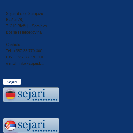
Sejari d.o.o. Sarajevo
Blažuj 78,
71215 Blažuj - Sarajevo
Bosna i Hercegovina
Centrala:
Tel: +387 33 770 300
Fax: +387 33 770 301
e-mail: info@sejari.ba
Sejari