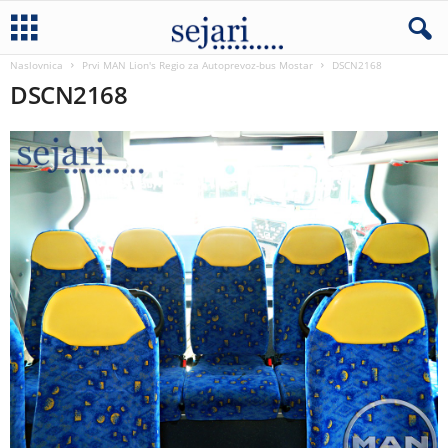
Naslovnica
Prvi MAN Lion's Regio za Autoprevoz-bus Mostar
DSCN2168
DSCN2168