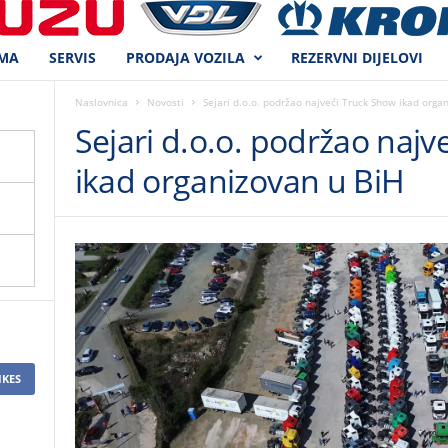
MA
SERVIS
PRODAJA VOZILA
REZERVNI DIJELOVI
Naslovnica
Novosti
Sejari d.o.o. podržao najveći Truck Show ikad orga
Sejari d.o.o. podržao najv
ikad organizovan u BiH
IKES