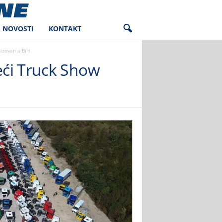
NOVOSTI
KONTAKT
nizovan u BiH
eći Truck Show