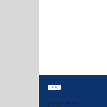
Info
Sejari d.o.o. Sarajevo