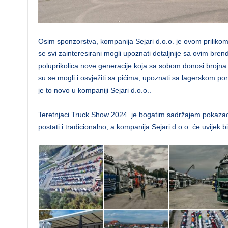
Osim sponzorstva, kompanija Sejari d.o.o. je ovom prilikom i
se svi zainteresirani mogli upoznati detaljnije sa ovim bren
poluprikolica nove generacije koja sa sobom donosi brojna u
su se mogli i osvježiti sa pićima, upoznati sa lagerskom pon
je to novo u kompaniji Sejari d.o.o..
Teretnjaci Truck Show 2024. je bogatim sadržajem pokazao 
postati i tradicionalno, a kompanija Sejari d.o.o. će uvijek b