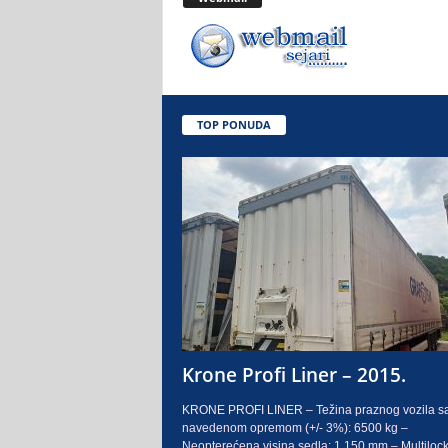
.
o
.
TOP PONUDA
S
a
r
a
j
e
Krone Profi Liner – 2015.
v
KRONE PROFI LINER – Težina praznog vozila s
navedenom opremom (+/- 3%): 6500 kg –
o
Neopterećena visina sedla: 1.150 mm – Multilock