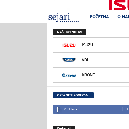
POČETNA
O NA
S
e
NAŠI BRENDOVI
j
ISUZU
a
VDL
r
KRONE
i
d
OSTANITE POVEZANI
.
0
Likes
L
o
Webmail