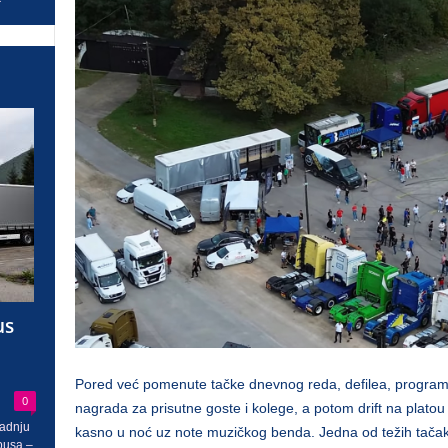
us
Pored već pomenute tačke dnevnog reda, defilea, program 
0
nagrada za prisutne goste i kolege, a potom drift na plat
radnju
kasno u noć uz note muzičkog benda. Jedna od težih tačaka
busa –