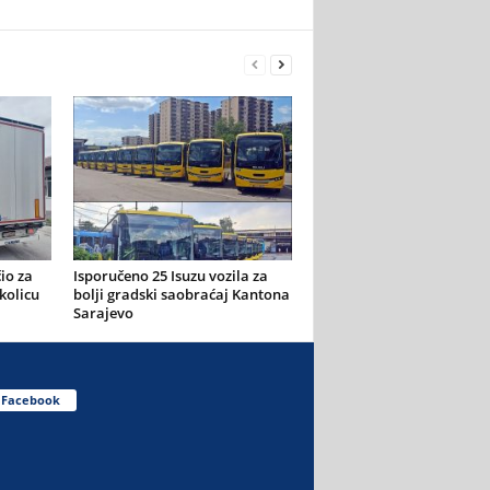
io za
Isporučeno 25 Isuzu vozila za
kolicu
bolji gradski saobraćaj Kantona
Sarajevo
Facebook