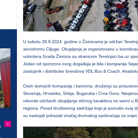
U subotu 28.9.2024. godine u Živinicama je održan Teretn
aerodromu Ciljuge. Okupljanje je organizovano u koordinacij
volontera Grada Živinice sa stranicom Teretnjaci.ba uz spo
Jedan od sponzora ovog događaja je bila i kompanija Sejari 
zastupnik i distributer brendova VDL Bus & Coach, Anadolu
Osim domaćih kompanija i kamiona, druženju su prisustvoval
Slovenija, Hrvatska, Srbija, Bugarska i Crna Gora. Nevjero
rekorde održanih okupljanja sličnog karaktera ne samo u B
regiona. Pored društvenog sadržaja koje je ponudio ovaj dog
su nastojali pokazati značaj drumskog saobraćaja za svijet.
0
a
-