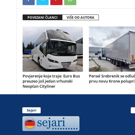
POVEZANI ČLANCI
VIŠE OD AUTORA
Povjerenje koje traje: Euro Bus
Persel Srebrenik se odluč
preuzeo još jedan vrhunski
prvu novu Krone polupri
Neoplan Cityliner
Sejari