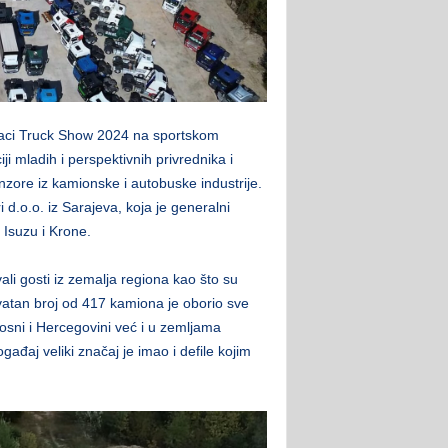
jaci Truck Show 2024 na sportskom
i mladih i perspektivnih privrednika i
nzore iz kamionske i autobuske industrije.
d.o.o. iz Sarajeva, koja je generalni
 Isuzu i Krone.
i gosti iz zemalja regiona kao što su
vatan broj od 417 kamiona je oborio sve
osni i Hercegovini već i u zemljama
ađaj veliki značaj je imao i defile kojim