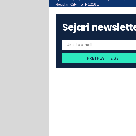
Neoplan Cityliner N1216...
Sejari newslett