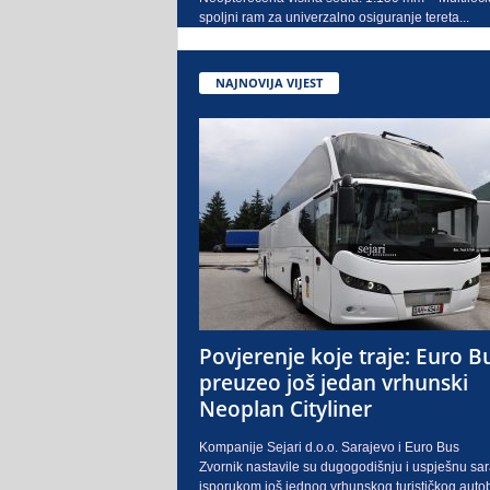
spoljni ram za univerzalno osiguranje tereta...
NAJNOVIJA VIJEST
Povjerenje koje traje: Euro B
preuzeo još jedan vrhunski
Neoplan Cityliner
Kompanije Sejari d.o.o. Sarajevo i Euro Bus
Zvornik nastavile su dugogodišnju i uspješnu sa
isporukom još jednog vrhunskog turističkog auto