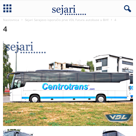
Naslovnica
Sejari Sarajevo isporučio prve VDL Futura autobuse u BiH!
4
4