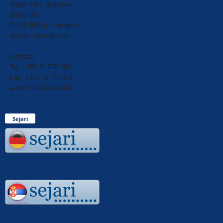
Sejari d.o.o. Sarajevo
Blažuj 78,
71215 Blažuj - Sarajevo
Bosna i Hercegovina
Centrala:
Tel: +387 33 770 300
Fax: +387 33 770 301
e-mail: info@sejari.ba
Sejari