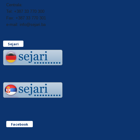
Centrala:
Tel: +387 33 770 300
Fax: +387 33 770 301
e-mail: info@sejari.ba
Sejari
Facebook