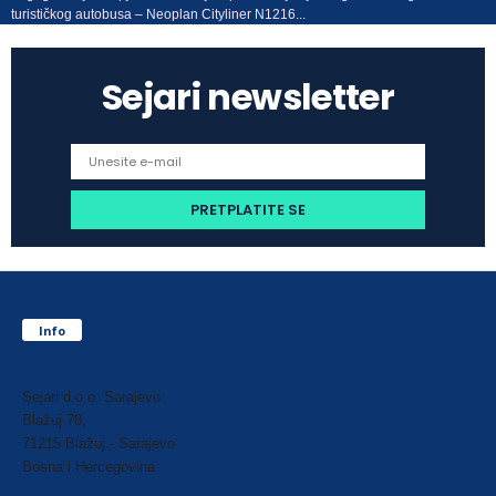
turističkog autobusa – Neoplan Cityliner N1216...
Sejari newsletter
Info
Sejari d.o.o. Sarajevo
Blažuj 78,
71215 Blažuj - Sarajevo
Bosna i Hercegovina