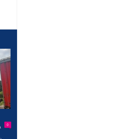
0
a
-