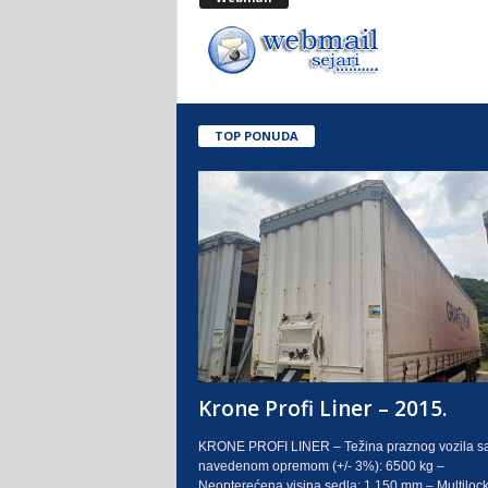
.
o
.
TOP PONUDA
S
a
r
a
j
e
Krone Profi Liner – 2015.
v
KRONE PROFI LINER – Težina praznog vozila s
navedenom opremom (+/- 3%): 6500 kg –
o
Neopterećena visina sedla: 1.150 mm – Multilock