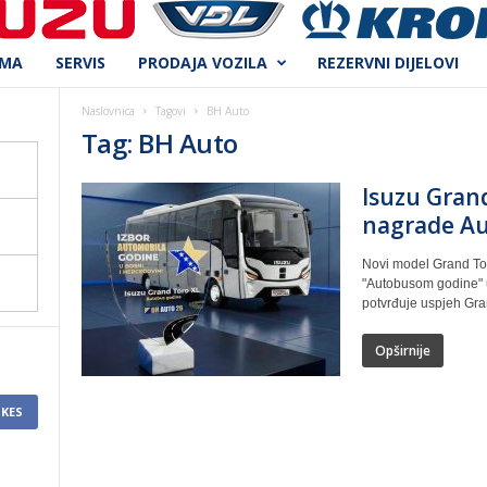
AMA
SERVIS
PRODAJA VOZILA
REZERVNI DIJELOVI
Naslovnica
Tagovi
BH Auto
Tag: BH Auto
Isuzu Gran
nagrade Au
Novi model Grand To
"Autobusom godine" u
potvrđuje uspjeh Gran
Opširnije
IKES