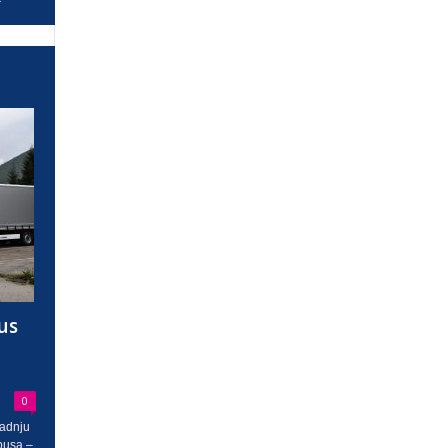
us
0
radnju
busa –