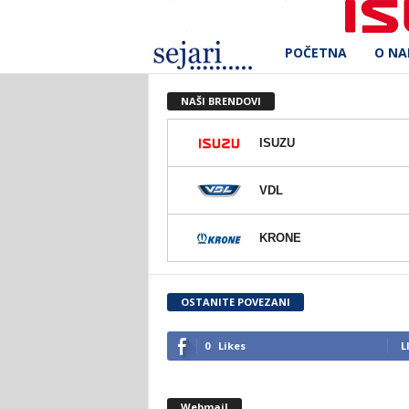
POČETNA
O N
S
e
NAŠI BRENDOVI
j
ISUZU
a
VDL
r
KRONE
i
d
OSTANITE POVEZANI
.
0
Likes
L
o
Webmail