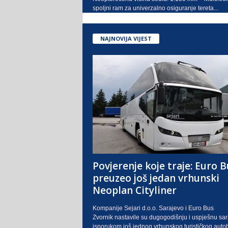
spoljni ram za univerzalno osiguranje tereta...
NAJNOVIJA VIJEST
Povjerenje koje traje: Euro B
preuzeo još jedan vrhunski
Neoplan Cityliner
Kompanije Sejari d.o.o. Sarajevo i Euro Bus
Zvornik nastavile su dugogodišnju i uspješnu sa
isporukom još jednog vrhunskog turističkog auto