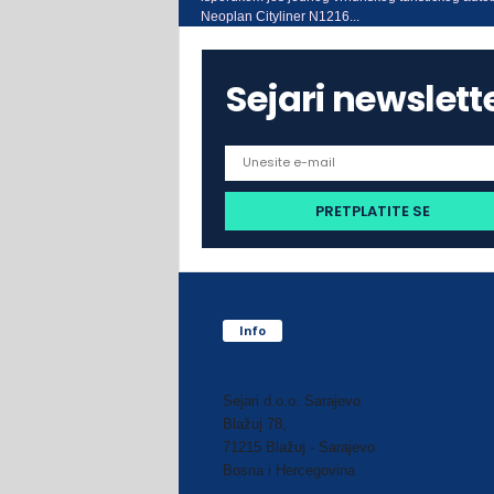
Neoplan Cityliner N1216...
Sejari newslett
Info
Sejari d.o.o. Sarajevo
Blažuj 78,
71215 Blažuj - Sarajevo
Bosna i Hercegovina