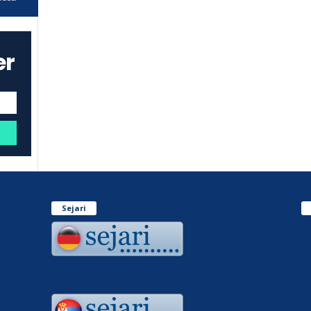
er
Sejari