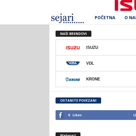
POČETNA
O N
S
e
NAŠI BRENDOVI
j
ISUZU
a
VDL
r
KRONE
i
d
OSTANITE POVEZANI
.
0
Likes
L
o
Webmail