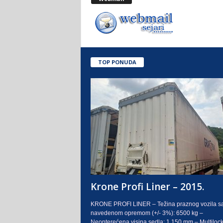
.
o
.
TOP PONUDA
S
a
r
a
j
e
Krone Profi Liner – 2015.
v
KRONE PROFI LINER – Težina praznog vozila s
navedenom opremom (+/- 3%): 6500 kg –
o
Neopterećena visina sedla: 1.150 mm – Multilock