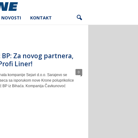
NOVOSTI
KONTAKT
 BP: Za novog partnera,
rofi Liner!
0
enata kompanije Sejari d.o.o. Sarajevo se
seca sa isporukom nove Krone poluprikolice
ć BP iz Bihaća. Kompanija Čavkunovoć