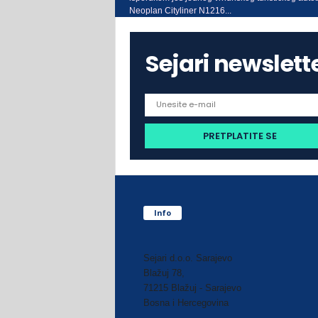
Neoplan Cityliner N1216...
Sejari newslett
Info
Sejari d.o.o. Sarajevo
Blažuj 78,
71215 Blažuj - Sarajevo
Bosna i Hercegovina