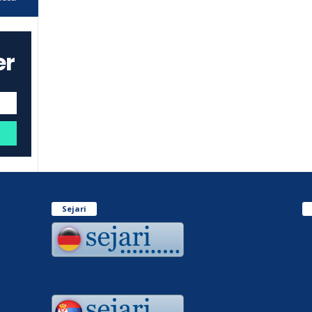
er
Sejari