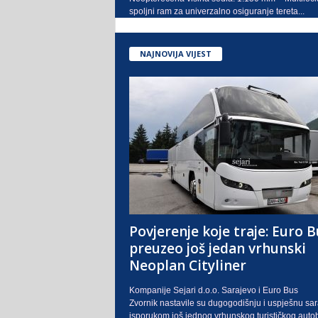
spoljni ram za univerzalno osiguranje tereta...
NAJNOVIJA VIJEST
Povjerenje koje traje: Euro B
preuzeo još jedan vrhunski
Neoplan Cityliner
Kompanije Sejari d.o.o. Sarajevo i Euro Bus
Zvornik nastavile su dugogodišnju i uspješnu sa
isporukom još jednog vrhunskog turističkog auto