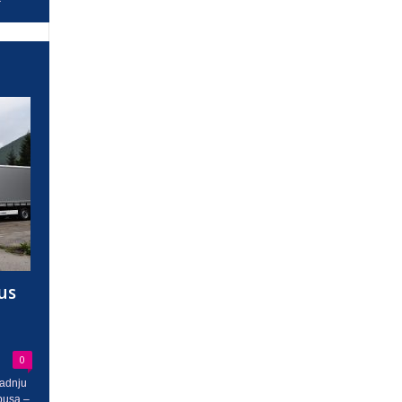
us
0
radnju
busa –