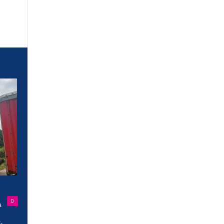
0
a
-