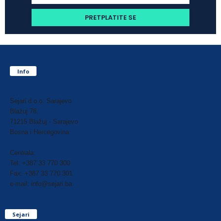
Info
Sejari d.o.o. Sarajevo
Blažuj 78,
71215 Blažuj - Sarajevo
Bosna i Hercegovina
Centrala:
Tel: +387 33 770 300
Fax: +387 33 770 301
e-mail: info@sejari.ba
Sejari