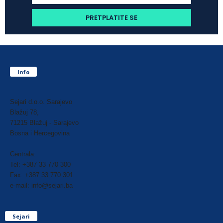
Info
Sejari d.o.o. Sarajevo
Blažuj 78,
71215 Blažuj - Sarajevo
Bosna i Hercegovina
Centrala:
Tel: +387 33 770 300
Fax: +387 33 770 301
e-mail: info@sejari.ba
Sejari