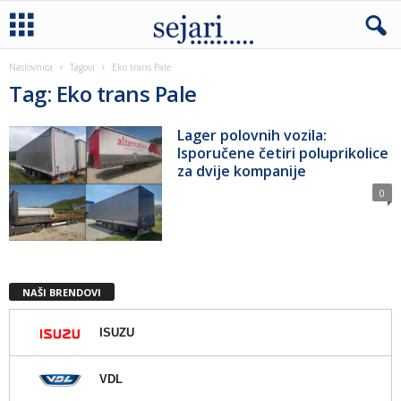
Naslovnica
Tagovi
Eko trans Pale
Tag: Eko trans Pale
Lager polovnih vozila:
Isporučene četiri poluprikolice
za dvije kompanije
0
NAŠI BRENDOVI
ISUZU
VDL