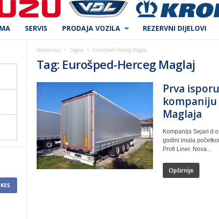
AMA
SERVIS
PRODAJA VOZILA
REZERVNI DIJELOVI
Naslovnica
Tagovi
Eurošped-Herceg Maglaj
Tag: Eurošped-Herceg Maglaj
Prva isporu
kompaniju 
Maglaja
Kompanija Sejari d.o.
godini imala početkom
Profi Liner. Nova...
Opširnije
IKES