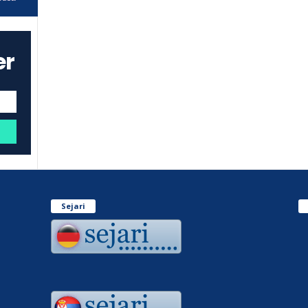
er
Sejari