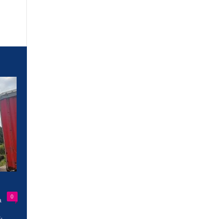
0
a
-