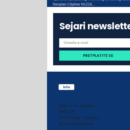
Neoplan Cityliner N1216...
Sejari newslett
Info
Sejari d.o.o. Sarajevo
Blažuj 78,
71215 Blažuj - Sarajevo
Bosna i Hercegovina