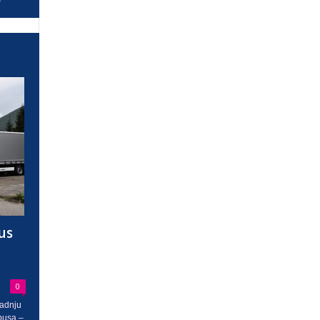
us
0
radnju
busa –