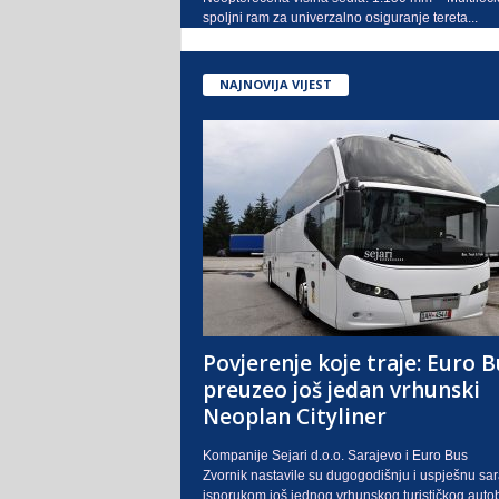
spoljni ram za univerzalno osiguranje tereta...
NAJNOVIJA VIJEST
Povjerenje koje traje: Euro B
preuzeo još jedan vrhunski
Neoplan Cityliner
Kompanije Sejari d.o.o. Sarajevo i Euro Bus
Zvornik nastavile su dugogodišnju i uspješnu sa
isporukom još jednog vrhunskog turističkog auto