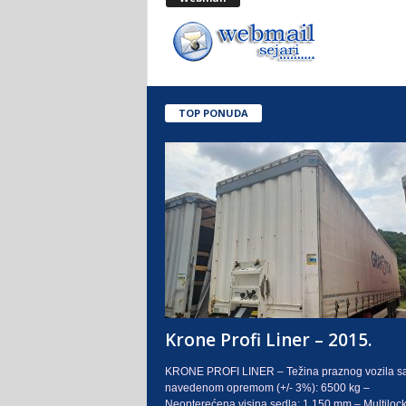
.
o
.
TOP PONUDA
S
a
r
a
j
e
Krone Profi Liner – 2015.
v
KRONE PROFI LINER – Težina praznog vozila s
navedenom opremom (+/- 3%): 6500 kg –
o
Neopterećena visina sedla: 1.150 mm – Multilock