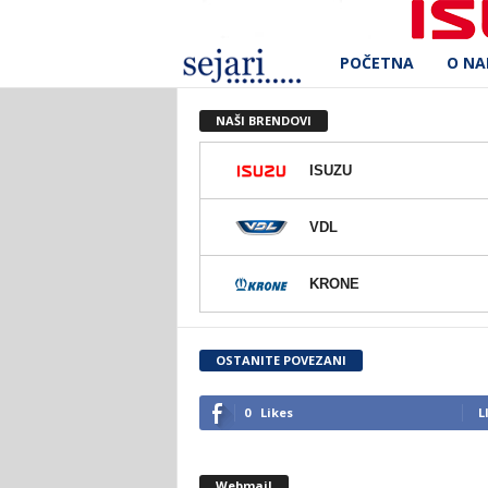
POČETNA
O N
S
e
NAŠI BRENDOVI
j
ISUZU
a
VDL
r
KRONE
i
d
OSTANITE POVEZANI
.
0
Likes
L
o
Webmail