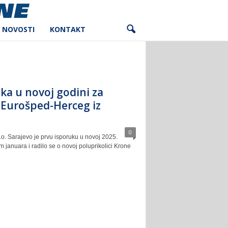
NOVOSTI
KONTAKT
ka u novoj godini za
Eurošped-Herceg iz
0
o. Sarajevo je prvu isporuku u novoj 2025.
 januara i radilo se o novoj poluprikolici Krone