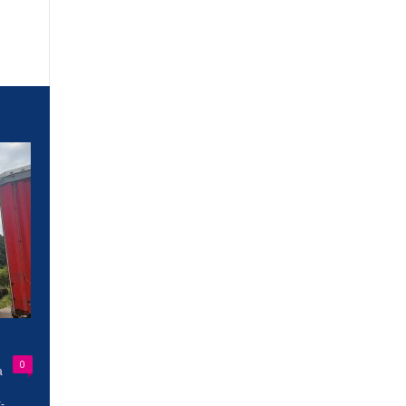
0
a
-