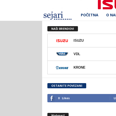
POČETNA
O N
S
e
NAŠI BRENDOVI
j
ISUZU
a
VDL
r
KRONE
i
d
OSTANITE POVEZANI
.
0
Likes
L
o
Webmail