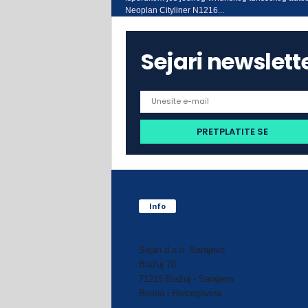
Neoplan Cityliner N1216...
Sejari newslett
Info
Sejari d.o.o. Sarajevo
Blažuj 78,
71215 Blažuj - Sarajevo
Bosna i Hercegovina