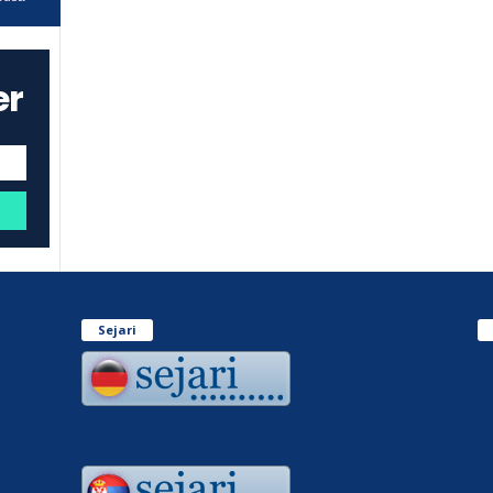
er
Sejari