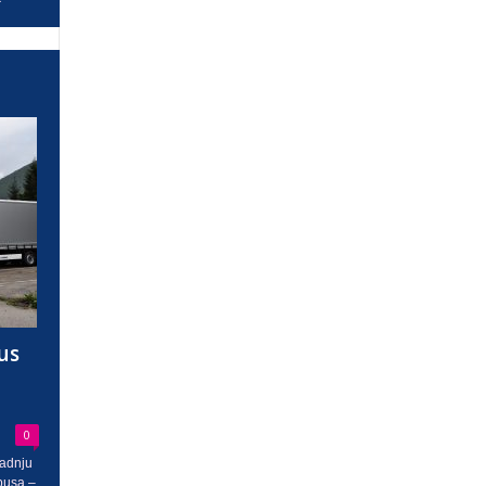
us
0
radnju
busa –