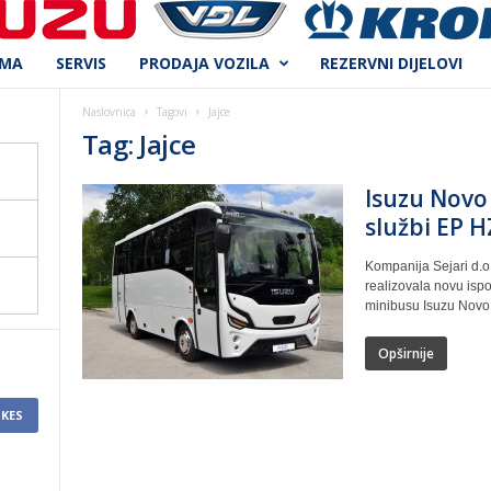
AMA
SERVIS
PRODAJA VOZILA
REZERVNI DIJELOVI
Naslovnica
Tagovi
Jajce
Tag: Jajce
Isuzu Novo 
službi EP 
Kompanija Sejari d.o
realizovala novu ispo
minibusu Isuzu Novo 
Opširnije
IKES