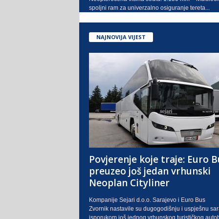
spoljni ram za univerzalno osiguranje tereta...
NAJNOVIJA VIJEST
Povjerenje koje traje: Euro B
preuzeo još jedan vrhunski
Neoplan Cityliner
Kompanije Sejari d.o.o. Sarajevo i Euro Bus
Zvornik nastavile su dugogodišnju i uspješnu sa
isporukom još jednog vrhunskog turističkog auto