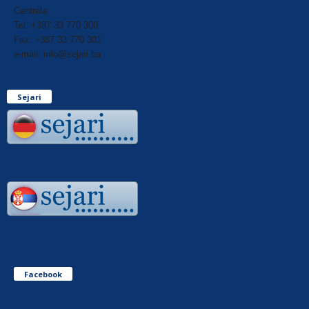
Centrala:
Tel: +387 33 770 300
Fax: +387 33 770 301
e-mail: info@sejari.ba
Sejari
Facebook