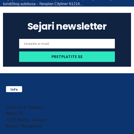
turističkog autobusa – Neoplan Cityliner N1216...
Sejari newsletter
Info
Sejari d.o.o. Sarajevo
Blažuj 78,
71215 Blažuj - Sarajevo
Bosna i Hercegovina