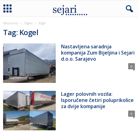
Naslovnica
Tagovi
Kogel
Tag: Kogel
Nastavljena saradnja
kompanija Zum Bijeljina i Sejari
d.o.o. Sarajevo
0
Lager polovnih vozila:
Isporučene četiri poluprikolice
za dvije kompanije
0