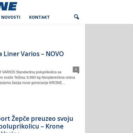
NOVOSTI
KONTAKT
 Liner Varios – NOVO
0
ARIOS Standardna poluprikolica sa
 vozilo Težina: 6.890 kg Neopterećena visina
ularna šasija nove generacije KRONE...
ort Žepče preuzeo svoju
poluprikolicu – Krone