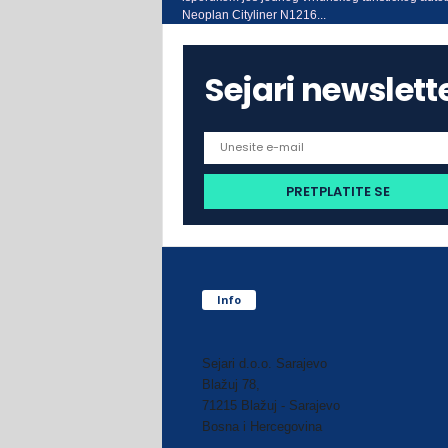
Neoplan Cityliner N1216...
Sejari newslett
Info
Sejari d.o.o. Sarajevo
Blažuj 78,
71215 Blažuj - Sarajevo
Bosna i Hercegovina