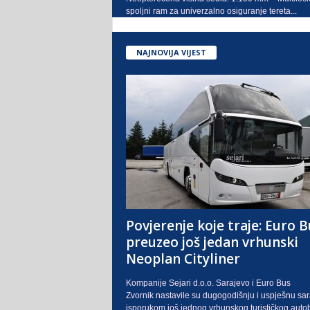
spoljni ram za univerzalno osiguranje tereta...
NAJNOVIJA VIJEST
Povjerenje koje traje: Euro B
preuzeo još jedan vrhunski
Neoplan Cityliner
Kompanije Sejari d.o.o. Sarajevo i Euro Bus
Zvornik nastavile su dugogodišnju i uspješnu sa
isporukom još jednog vrhunskog turističkog auto