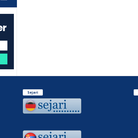
er
Sejari