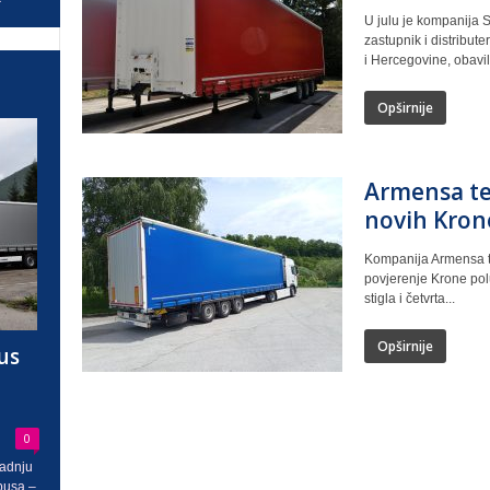
U julu je kompanija S
zastupnik i distribute
i Hercegovine, obavila
Opširnije
Armensa te
novih Kron
Kompanija Armensa te
povjerenje Krone pol
stigla i četvrta...
Opširnije
us
0
radnju
busa –