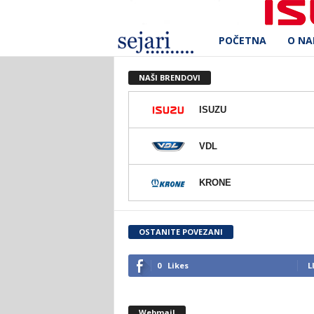
POČETNA
O N
S
e
NAŠI BRENDOVI
j
ISUZU
a
VDL
r
KRONE
i
d
OSTANITE POVEZANI
.
0
Likes
L
o
Webmail