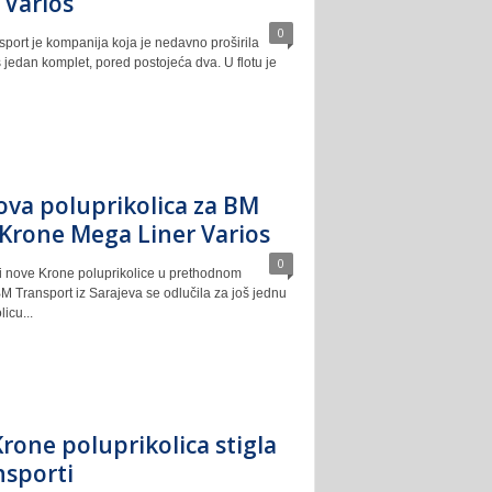
 Varios
0
ort je kompanija koja je nedavno proširila
š jedan komplet, pored postojeća dva. U flotu je
ova poluprikolica za BM
 Krone Mega Liner Varios
0
ri nove Krone poluprikolice u prethodnom
M Transport iz Sarajeva se odlučila za još jednu
icu...
rone poluprikolica stigla
nsporti