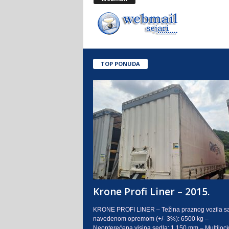
.
o
.
TOP PONUDA
S
a
r
a
j
e
Krone Profi Liner – 2015.
v
KRONE PROFI LINER – Težina praznog vozila s
navedenom opremom (+/- 3%): 6500 kg –
o
Neopterećena visina sedla: 1.150 mm – Multilock