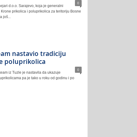
0
ejari d.o.o. Sarajevo, koja je generalni
r Krone prikolica i poluprikolica za teritoriju Bosne
 još...
am nastavio tradiciju
e poluprikolica
0
am iz Tuzle je nastavila da ukazuje
uprikolicama pa je tako u roku od godinu i po