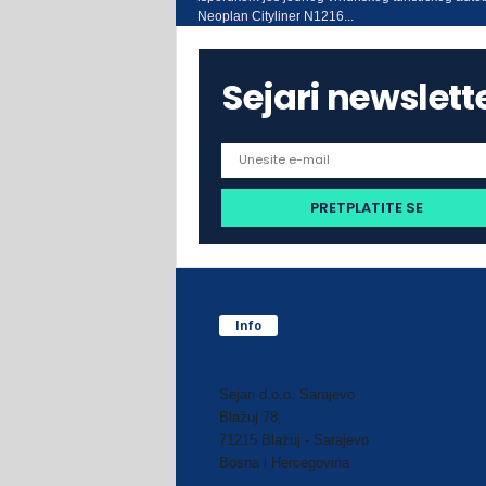
Neoplan Cityliner N1216...
Sejari newslett
Info
Sejari d.o.o. Sarajevo
Blažuj 78,
71215 Blažuj - Sarajevo
Bosna i Hercegovina