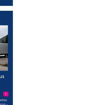
us
0
radnju
busa –