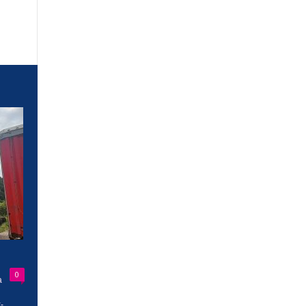
0
a
-