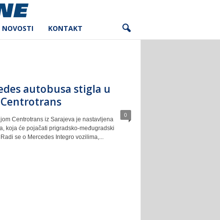
NOVOSTI
KONTAKT
edes autobusa stigla u
Centrotrans
0
om Centrotrans iz Sarajeva je nastavljena
la, koja će pojačati prigradsko-međugradski
Radi se o Mercedes Integro vozilima,...