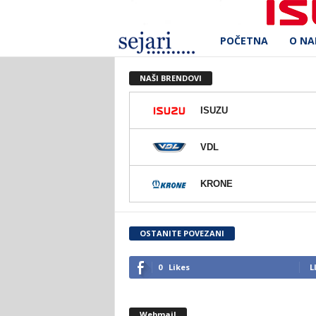
POČETNA
O N
S
e
NAŠI BRENDOVI
j
ISUZU
a
VDL
r
KRONE
i
d
OSTANITE POVEZANI
.
0
Likes
L
o
Webmail