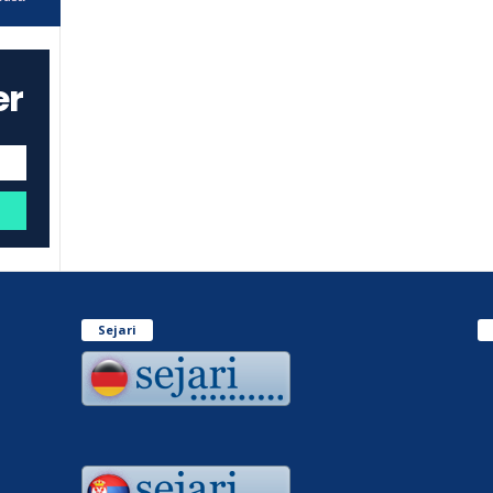
er
Sejari