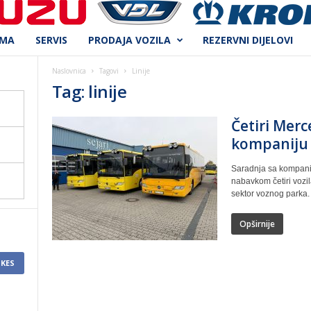
AMA
SERVIS
PRODAJA VOZILA
REZERVNI DIJELOVI
Naslovnica
Tagovi
Linije
Tag: linije
Četiri Merc
kompaniju 
Saradnja sa kompanij
nabavkom četiri vozi
sektor voznog parka. 
Opširnije
IKES