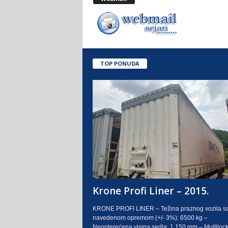
.
o
.
TOP PONUDA
S
a
r
a
j
e
Krone Profi Liner – 2015.
v
KRONE PROFI LINER – Težina praznog vozila s
navedenom opremom (+/- 3%): 6500 kg –
o
Neopterećena visina sedla: 1.150 mm – Multilock