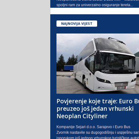
spoljni ram za univerzalno osiguranje tereta...
NAJNOVIJA VIJEST
Povjerenje koje traje: Euro B
preuzeo još jedan vrhunski
Neoplan Cityliner
Kompanije Sejari d.o.o. Sarajevo i Euro Bus
Zvornik nastavile su dugogodišnju i uspješnu sa
isporukom još jednog vrhunskog turističkog auto