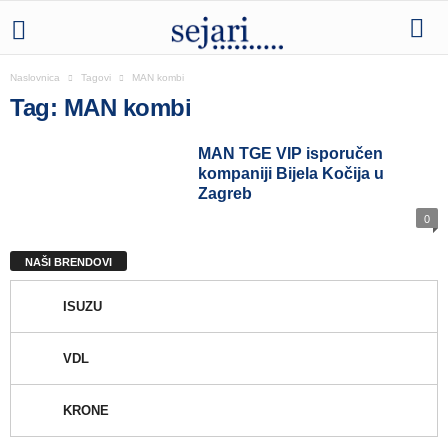
Naslovnica
Tagovi
MAN kombi
Tag: MAN kombi
MAN TGE VIP isporučen
kompaniji Bijela Kočija u
Zagreb
0
NAŠI BRENDOVI
ISUZU
VDL
KRONE