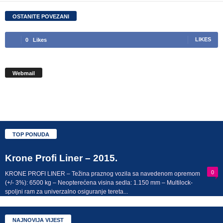
OSTANITE POVEZANI
0
Likes
LIKES
Webmail
TOP PONUDA
Krone Profi Liner – 2015.
0
KRONE PROFI LINER – Težina praznog vozila sa navedenom opremom
(+/- 3%): 6500 kg – Neopterećena visina sedla: 1.150 mm – Multilock-
spoljni ram za univerzalno osiguranje tereta...
NAJNOVIJA VIJEST