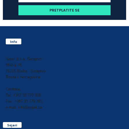
Info
Sejari d.o.o. Sarajevo
Blažuj 78,
71215 Blažuj - Sarajevo
Bosna i Hercegovina
Centrala:
Tel: +387 33 770 300
Fax: +387 33 770 301
e-mail: info@sejari.ba
Sejari