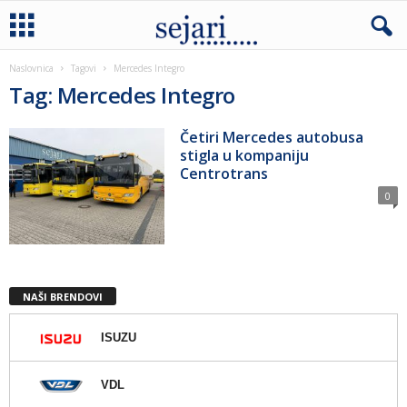
Naslovnica
Tagovi
Mercedes Integro
Tag: Mercedes Integro
Četiri Mercedes autobusa
stigla u kompaniju
Centrotrans
0
NAŠI BRENDOVI
ISUZU
VDL