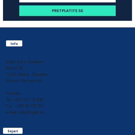
Info
Sejari d.o.o. Sarajevo
Blažuj 78,
71215 Blažuj - Sarajevo
Bosna i Hercegovina
Centrala:
Tel: +387 33 770 300
Fax: +387 33 770 301
e-mail: info@sejari.ba
Sejari