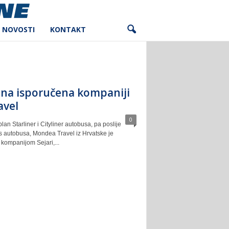
NOVOSTI
KONTAKT
na isporučena kompaniji
avel
0
n Starliner i Cityliner autobusa, pa poslije
s autobusa, Mondea Travel iz Hrvatske je
kompanijom Sejari,...