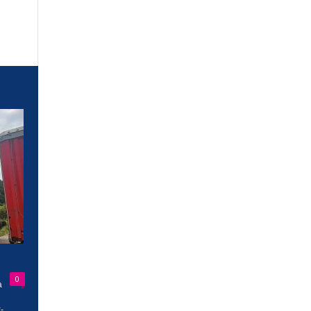
0
a
-