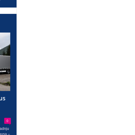
us
0
radnju
busa –