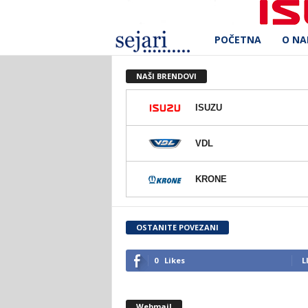
POČETNA
O N
S
e
NAŠI BRENDOVI
j
ISUZU
a
VDL
r
KRONE
i
d
OSTANITE POVEZANI
.
0
Likes
L
o
Webmail