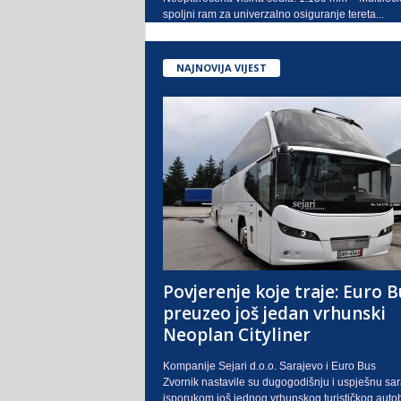
spoljni ram za univerzalno osiguranje tereta...
NAJNOVIJA VIJEST
Povjerenje koje traje: Euro B
preuzeo još jedan vrhunski
Neoplan Cityliner
Kompanije Sejari d.o.o. Sarajevo i Euro Bus
Zvornik nastavile su dugogodišnju i uspješnu sa
isporukom još jednog vrhunskog turističkog auto