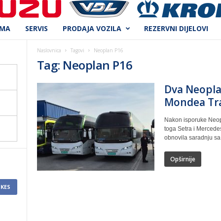
AMA
SERVIS
PRODAJA VOZILA
REZERVNI DIJELOVI
Naslovnica
Tagovi
Neoplan P16
Tag: Neoplan P16
Dva Neopla
Mondea Tr
Nakon isporuke Neopla
toga Setra i Mercede
obnovila saradnju sa 
Opširnije
IKES