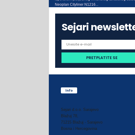
Neoplan Cityliner N1216...
Sejari newslett
Info
Sejari d.o.o. Sarajevo
Blažuj 78,
71215 Blažuj - Sarajevo
Bosna i Hercegovina