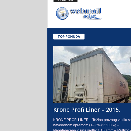
.
o
.
TOP PONUDA
S
a
r
a
j
e
Krone Profi Liner – 2015.
v
KRONE PROFI LINER – Težina praznog vozila s
navedenom opremom (+/- 3%): 6500 kg –
o
Neopterećena visina sedla: 1.150 mm – Multilock