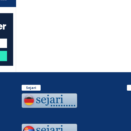
er
Sejari