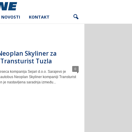
NOVOSTI
KONTAKT
Neoplan Skyliner za
Transturist Tuzla
0
seca kompanija Sejari d.o.o. Sarajevo je
 autobus Neoplan Skyliner kompaniji Transturist
in je nastavljena saradnja između...