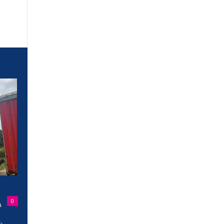
0
a
-