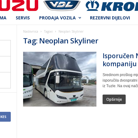
AMA
SERVIS
PRODAJA VOZILA
REZERVNI DIJELOVI
Naslovnica
Tagovi
Neoplan Skyliner
Tag: Neoplan Skyliner
Isporučen 
kompaniju 
Sredinom prošlog mje
isporučila dvospratni
iz Tuzle. Na ovaj nač
Opširnije
IKES