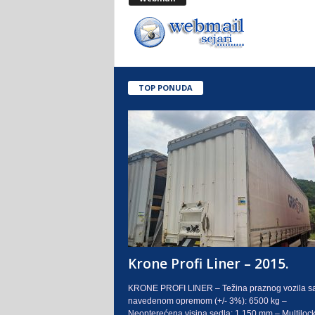
.
o
.
TOP PONUDA
S
a
r
a
j
e
Krone Profi Liner – 2015.
v
KRONE PROFI LINER – Težina praznog vozila s
navedenom opremom (+/- 3%): 6500 kg –
o
Neopterećena visina sedla: 1.150 mm – Multilock