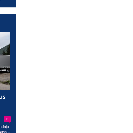
us
0
radnju
busa –