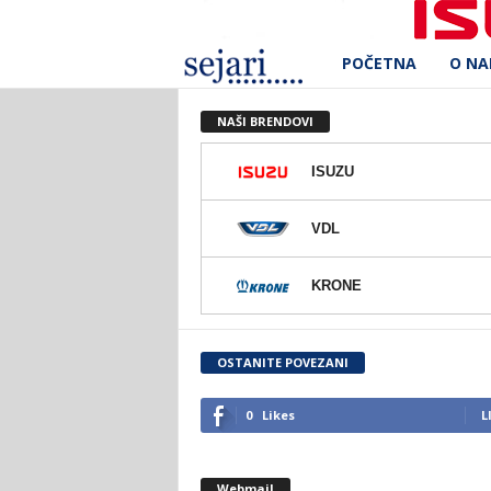
POČETNA
O N
S
e
NAŠI BRENDOVI
j
ISUZU
a
VDL
r
KRONE
i
d
OSTANITE POVEZANI
.
0
Likes
L
o
Webmail