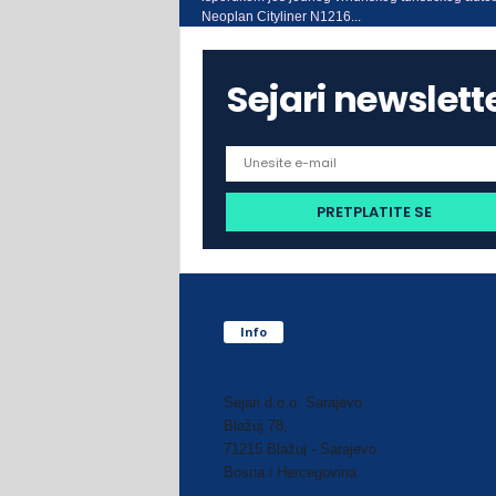
Neoplan Cityliner N1216...
Sejari newslett
Info
Sejari d.o.o. Sarajevo
Blažuj 78,
71215 Blažuj - Sarajevo
Bosna i Hercegovina