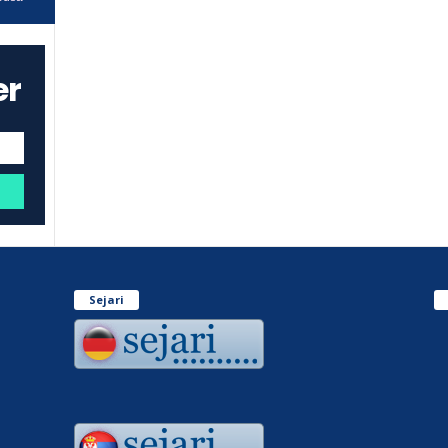
er
Sejari