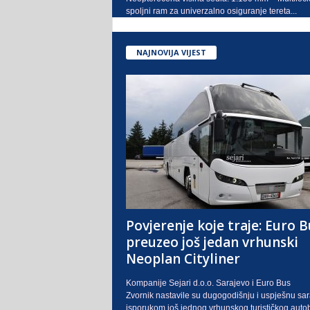
spoljni ram za univerzalno osiguranje tereta...
NAJNOVIJA VIJEST
Povjerenje koje traje: Euro B
preuzeo još jedan vrhunski
Neoplan Cityliner
Kompanije Sejari d.o.o. Sarajevo i Euro Bus
Zvornik nastavile su dugogodišnju i uspješnu sa
isporukom još jednog vrhunskog turističkog auto