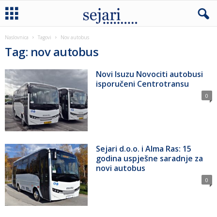
Naslovnica
Tagovi
Nov autobus
Tag: nov autobus
Novi Isuzu Novociti autobusi
isporučeni Centrotransu
0
Sejari d.o.o. i Alma Ras: 15
godina uspješne saradnje za
novi autobus
0