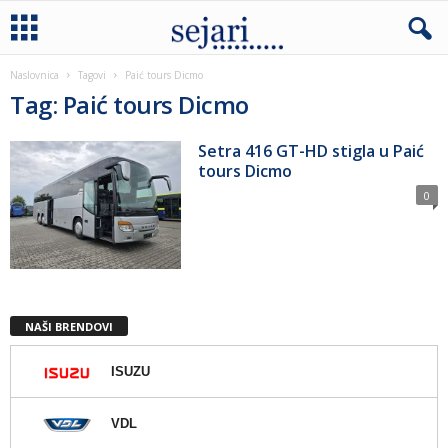
Naslovnica
Tagovi
Paić tours Dicmo
Tag: Paić tours Dicmo
Setra 416 GT-HD stigla u Paić
tours Dicmo
0
NAŠI BRENDOVI
ISUZU
VDL