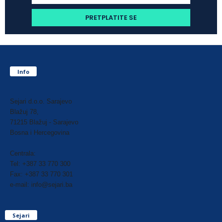
Info
Sejari d.o.o. Sarajevo
Blažuj 78,
71215 Blažuj - Sarajevo
Bosna i Hercegovina
Centrala:
Tel: +387 33 770 300
Fax: +387 33 770 301
e-mail: info@sejari.ba
Sejari