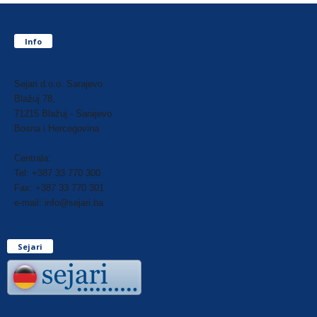
Info
Sejari d.o.o. Sarajevo
Blažuj 78,
71215 Blažuj - Sarajevo
Bosna i Hercegovina
Centrala:
Tel: +387 33 770 300
Fax: +387 33 770 301
e-mail: info@sejari.ba
Sejari