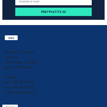
Info
Sejari d.o.o. Sarajevo
Blažuj 78,
71215 Blažuj - Sarajevo
Bosna i Hercegovina
Centrala:
Tel: +387 33 770 300
Fax: +387 33 770 301
e-mail: info@sejari.ba