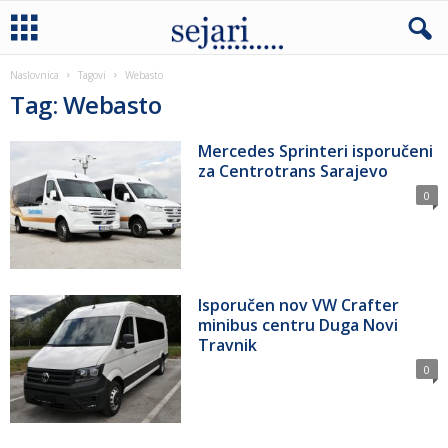
Naslovnica
Tagovi
Webasto
Tag: Webasto
Mercedes Sprinteri isporučeni
za Centrotrans Sarajevo
0
Isporučen nov VW Crafter
minibus centru Duga Novi
Travnik
0