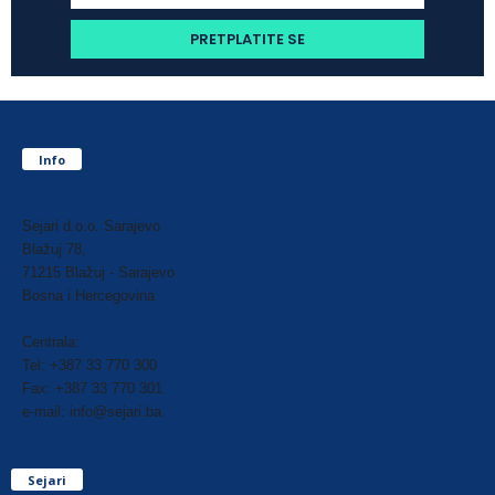
Info
Sejari d.o.o. Sarajevo
Blažuj 78,
71215 Blažuj - Sarajevo
Bosna i Hercegovina
Centrala:
Tel: +387 33 770 300
Fax: +387 33 770 301
e-mail: info@sejari.ba
Sejari