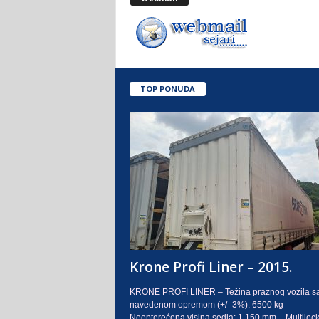
.
o
.
TOP PONUDA
S
a
r
a
j
e
Krone Profi Liner – 2015.
v
KRONE PROFI LINER – Težina praznog vozila s
navedenom opremom (+/- 3%): 6500 kg –
o
Neopterećena visina sedla: 1.150 mm – Multilock