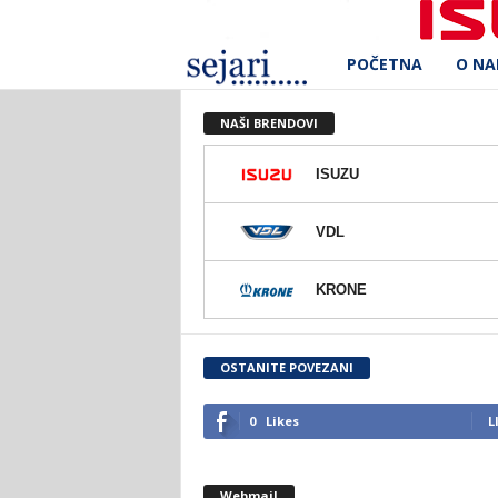
POČETNA
O N
S
e
NAŠI BRENDOVI
j
ISUZU
a
VDL
r
KRONE
i
d
OSTANITE POVEZANI
.
0
Likes
L
o
Webmail