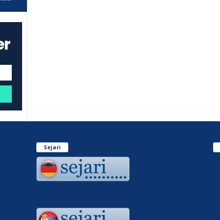
er
Sejari