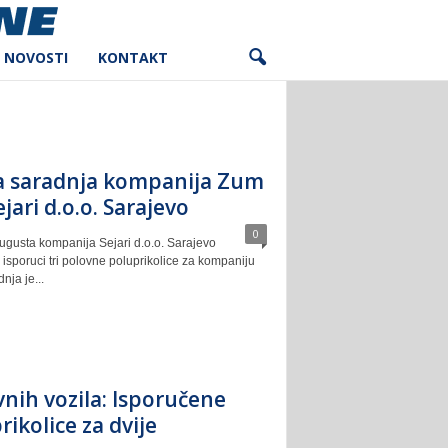
NOVOSTI
KONTAKT
a saradnja kompanija Zum
Sejari d.o.o. Sarajevo
0
ugusta kompanija Sejari d.o.o. Sarajevo
isporuci tri polovne poluprikolice za kompaniju
nja je...
nih vozila: Isporučene
rikolice za dvije