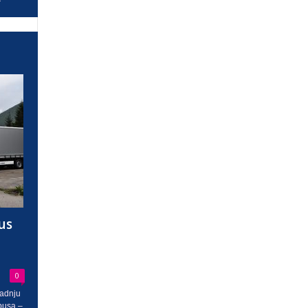
us
0
radnju
busa –