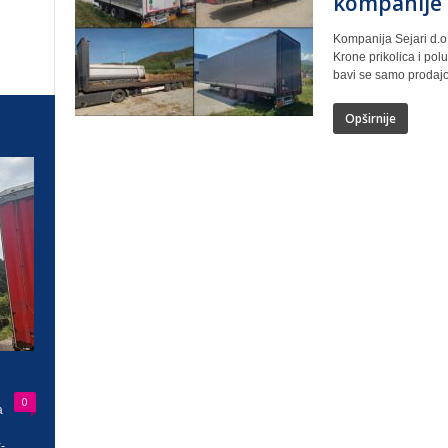
kompanije
Kompanija Sejari d.o.o
Krone prikolica i polu
bavi se samo prodajo
Opširnije
0
a
-