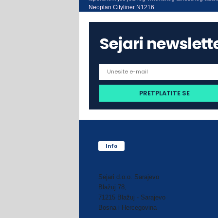
Neoplan Cityliner N1216...
Sejari newslett
Info
Sejari d.o.o. Sarajevo
Blažuj 78,
71215 Blažuj - Sarajevo
Bosna i Hercegovina