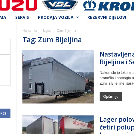
AMA
SERVIS
PRODAJA VOZILA
REZERVNI DIJELOVI
Naslovnica
Tagovi
Zum Bijeljina
Tag: Zum Bijeljina
Nastavljen
Bijeljina i 
Nakon što je tokom a
pronašla i pomogla u 
Zum iz Bijeljine, sarad
Opširnije
IKES
Lager polov
četiri polup