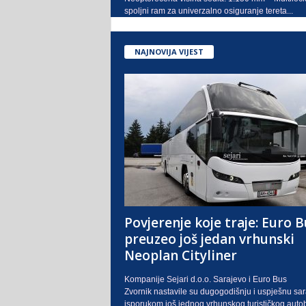
spoljni ram za univerzalno osiguranje tereta...
NAJNOVIJA VIJEST
Povjerenje koje traje: Euro B
preuzeo još jedan vrhunski
Neoplan Cityliner
Kompanije Sejari d.o.o. Sarajevo i Euro Bus
Zvornik nastavile su dugogodišnju i uspješnu sa
isporukom još jednog vrhunskog turističkog auto