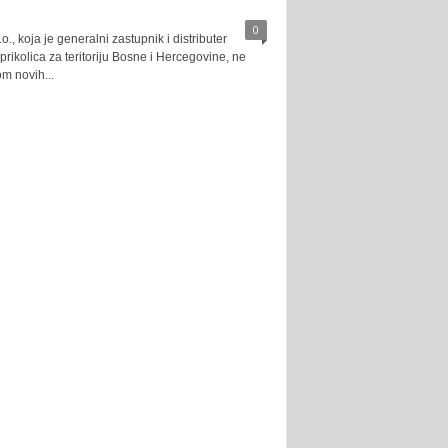
0
., koja je generalni zastupnik i distributer
prikolica za teritoriju Bosne i Hercegovine, ne
m novih...