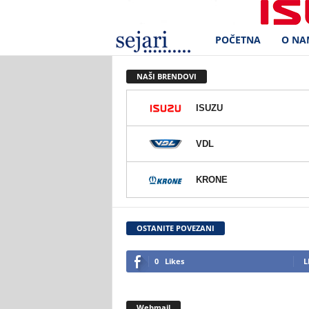
POČETNA
O NA
S
e
NAŠI BRENDOVI
j
ISUZU
a
VDL
r
KRONE
i
d
OSTANITE POVEZANI
.
0
Likes
L
o
Webmail