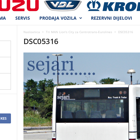
MA
SERVIS
PRODAJA VOZILA
REZERVNI DIJELOVI
Naslovnica
Tri MAN Lion's City za Centrotrans-Eurolines
DSC05316
DSC05316
IKES