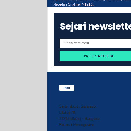
Neoplan Cityliner N1216...
Sejari newslett
Info
Sejari d.o.o. Sarajevo
Blažuj 78,
71215 Blažuj - Sarajevo
Bosna i Hercegovina