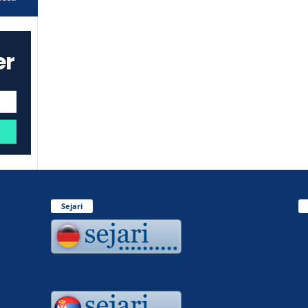
er
Sejari