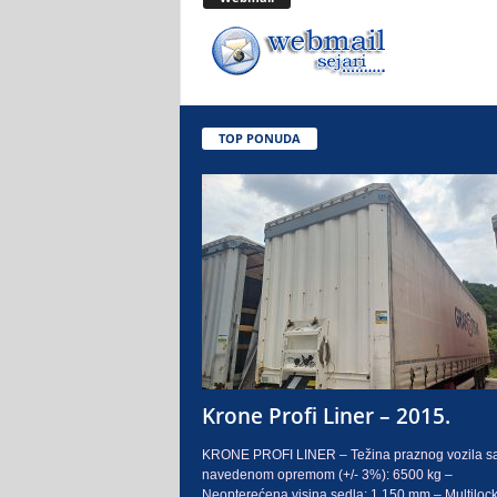
.
o
.
TOP PONUDA
S
a
r
a
j
e
Krone Profi Liner – 2015.
v
KRONE PROFI LINER – Težina praznog vozila s
navedenom opremom (+/- 3%): 6500 kg –
o
Neopterećena visina sedla: 1.150 mm – Multilock