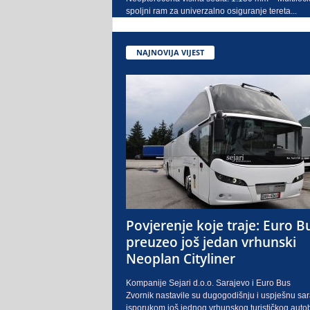
spoljni ram za univerzalno osiguranje tereta...
NAJNOVIJA VIJEST
Povjerenje koje traje: Euro B
preuzeo još jedan vrhunski
Neoplan Cityliner
Kompanije Sejari d.o.o. Sarajevo i Euro Bus
Zvornik nastavile su dugogodišnju i uspješnu sa
isporukom još jednog vrhunskog turističkog auto