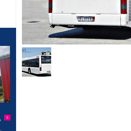
0
a
-