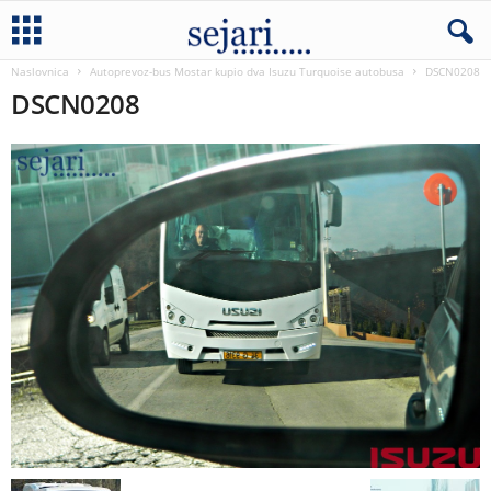
Naslovnica
Autoprevoz-bus Mostar kupio dva Isuzu Turquoise autobusa
DSCN0208
DSCN0208