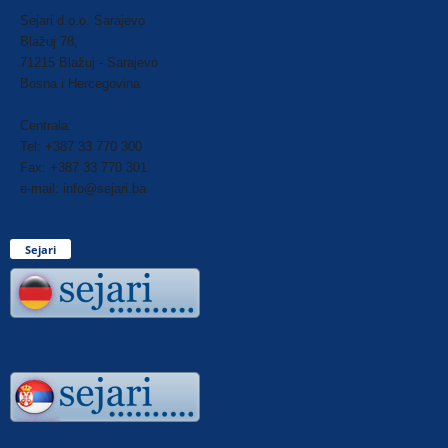
Sejari d.o.o. Sarajevo
Blažuj 78,
71215 Blažuj - Sarajevo
Bosna i Hercegovina
Centrala:
Tel: +387 33 770 300
Fax: +387 33 770 301
e-mail: info@sejari.ba
Sejari