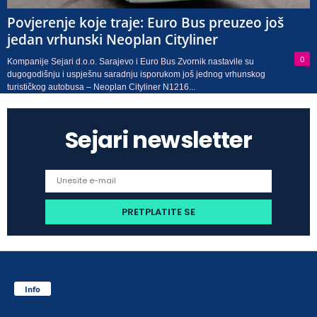
Povjerenje koje traje: Euro Bus preuzeo još
jedan vrhunski Neoplan Cityliner
0
Kompanije Sejari d.o.o. Sarajevo i Euro Bus Zvornik nastavile su
dugogodišnju i uspješnu saradnju isporukom još jednog vrhunskog
turističkog autobusa – Neoplan Cityliner N1216...
Sejari newsletter
Info