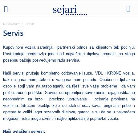
Naslovnica
Servis
Servis
Kupovinom vozila saradnja i partnerski odnos sa klijentom tek počinju.
Postprodaja predstavlja jedan od najvažnijih dijelova prodaje, pa stoga
posebnu pažnju posvećujemo radu servisa.
Naši servisi pružaju kompletno održavanje Isuzu, VDL i KRONE vozila,
kako u garantnom, tako i u vangarantnom periodu. Obučeno i ljubazno
osoblje stoji vam na raspolaganju da riješi sve vaše probleme i da vam
pruži stručnu podršku. Servisi su opremljeni savremenim dijagnostikama
neophodnim za brzo i precizno utvrđivanje i lociranje problema na
vozilima. Stručno osoblje koje se stalno usavršava, originalni pribor i
oprema te veliki lager rezervnih dijelova, garancija su da se u najkraćem
mogućem roku mogu izvršiti i najkomplikovanije popravke vozila.
Naši ovlašteni servisi: