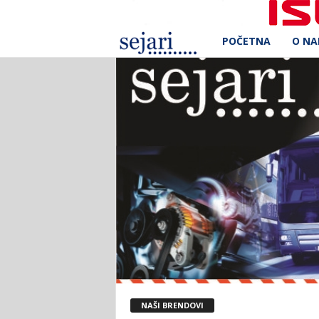
POČETNA
O N
S
e
j
a
r
i
d
.
o
NAŠI BRENDOVI