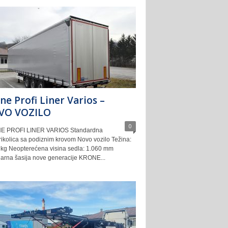
ne Profi Liner Varios –
VO VOZILO
0
E PROFI LINER VARIOS Standardna
rikolica sa podiznim krovom Novo vozilo Težina:
 kg Neopterećena visina sedla: 1.060 mm
arna šasija nove generacije KRONE...