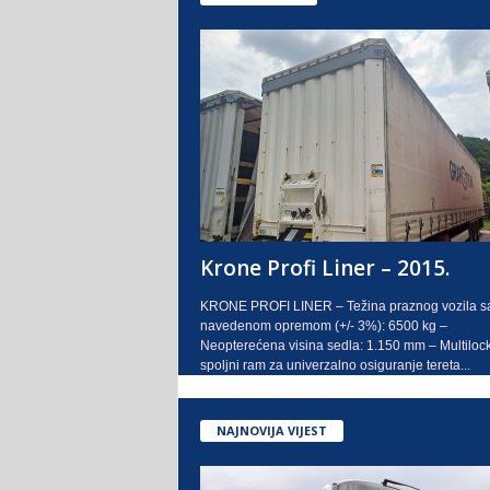
Krone Profi Liner – 2015.
KRONE PROFI LINER – Težina praznog vozila s
navedenom opremom (+/- 3%): 6500 kg –
Neopterećena visina sedla: 1.150 mm – Multilock
spoljni ram za univerzalno osiguranje tereta...
NAJNOVIJA VIJEST