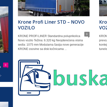
Krone Profi Liner STD – NOVO
Kro
VOZILO
VO
0
KRONE PROFI LINER Standardna poluprikolica
KRONE
Novo vozilo Težina: 6.320 kg Neopterećena visina
prevo
sedla: 1075 mm Modularna šasija nove generacije
kontej
KRONE osovine sa disk kočnicama ...
tunel
0
a
-