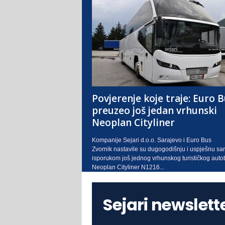
Povjerenje koje traje: Euro 
preuzeo još jedan vrhunski
Neoplan Cityliner
Kompanije Sejari d.o.o. Sarajevo i Euro Bus
Zvornik nastavile su dugogodišnju i uspješnu sa
isporukom još jednog vrhunskog turističkog auto
Neoplan Cityliner N1216...
Sejari newslett