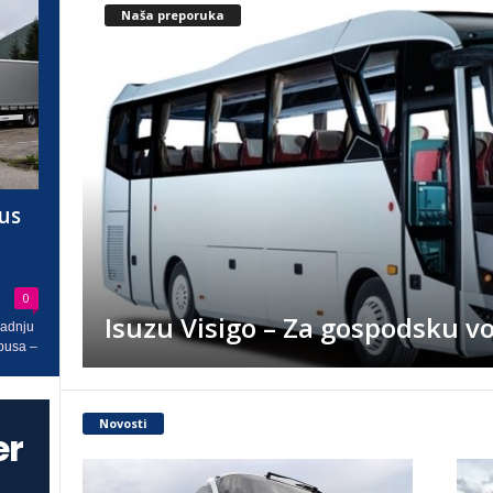
Naša preporuka
Bus
0
Isuzu Visigo – Za gospodsku v
radnju
busa –
Novosti
er