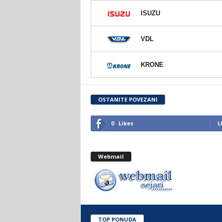
.
ISUZU
o
VDL
.
KRONE
S
a
OSTANITE POVEZANI
r
0
Likes
L
a
j
Webmail
e
v
TOP PONUDA
o