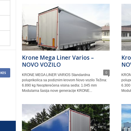
Krone Mega Liner Varios –
Kro
NOVO VOZILO
NO
0
IKES
KRONE MEGA LINER VARIOS Standardna
KRON
poluprikolica sa podiznim krovom Novo vozilo Težina:
polup
6.890 kg Neopterećena visina sedla: 1.045 mm
6.300
Modularna šasija nove generacije KRONE...
Modul