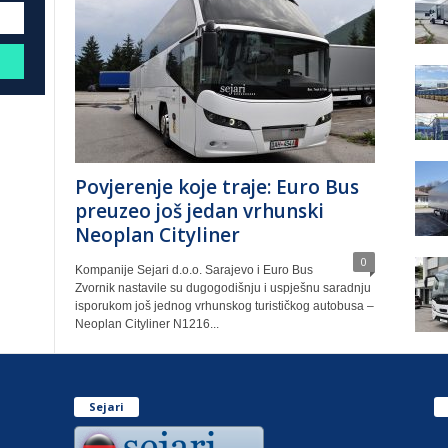
Povjerenje koje traje: Euro Bus
preuzeo još jedan vrhunski
Neoplan Cityliner
0
Kompanije Sejari d.o.o. Sarajevo i Euro Bus
Zvornik nastavile su dugogodišnju i uspješnu saradnju
isporukom još jednog vrhunskog turističkog autobusa –
Neoplan Cityliner N1216...
Sejari