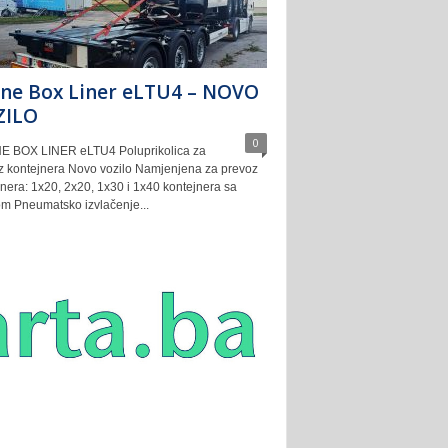
ne Box Liner eLTU4 – NOVO
ZILO
0
 BOX LINER eLTU4 Poluprikolica za
z kontejnera Novo vozilo Namjenjena za prevoz
nera: 1x20, 2x20, 1x30 i 1x40 kontejnera sa
om Pneumatsko izvlačenje...