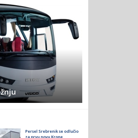
ožnju
Krone Profi Li
Persel Srebrenik se odlučio
za prvu novu Krone