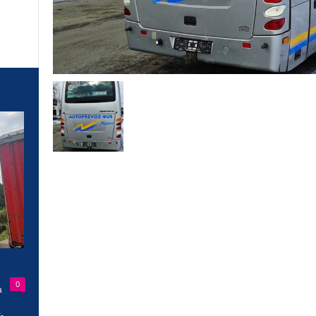
0
a
-