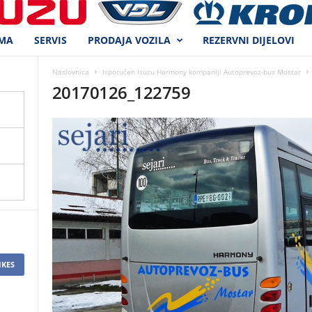
MA
SERVIS
PRODAJA VOZILA
REZERVNI DIJELOVI
Naslovnica
Isporučen Isuzu Harmony kompaniji Autoprevoz-bus Mostar
20170126_122759
IKES