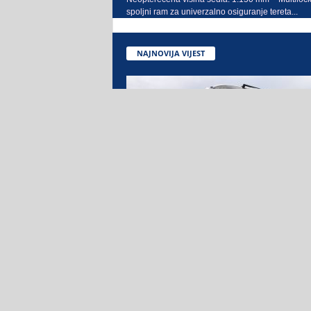
spoljni ram za univerzalno osiguranje tereta...
NAJNOVIJA VIJEST
Povjerenje koje traje: Euro B
preuzeo još jedan vrhunski
Neoplan Cityliner
Kompanije Sejari d.o.o. Sarajevo i Euro Bus
Zvornik nastavile su dugogodišnju i uspješnu sa
isporukom još jednog vrhunskog turističkog auto