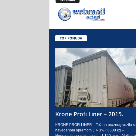
.
o
.
TOP PONUDA
S
a
r
a
j
e
Krone Profi Liner – 2015.
v
KRONE PROFI LINER – Težina praznog vozila s
navedenom opremom (+/- 3%): 6500 kg –
o
Neopterećena visina sedla: 1.150 mm – Multilock