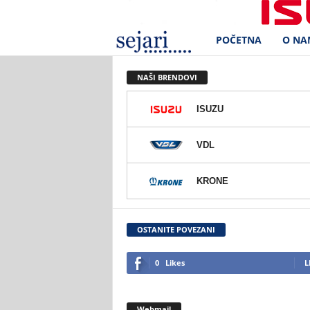
POČETNA
O NA
S
e
NAŠI BRENDOVI
j
ISUZU
a
VDL
r
KRONE
i
d
OSTANITE POVEZANI
.
0
Likes
L
o
Webmail