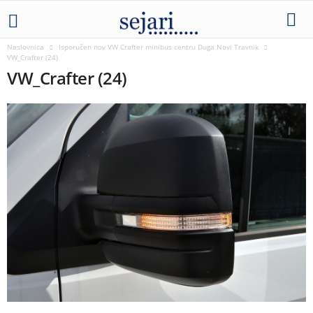
Naslovnica
Isporučen nov VW Crafter minibus centru Duga Novi Travnik
VW_Crafter (24)
VW_Crafter (24)