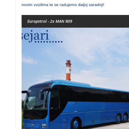
novim vozilima te se radujemo daljoj saradnji!
Europetrol - 2x MAN R09