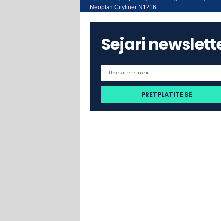
Neoplan Cityliner N1216...
Sejari newslett