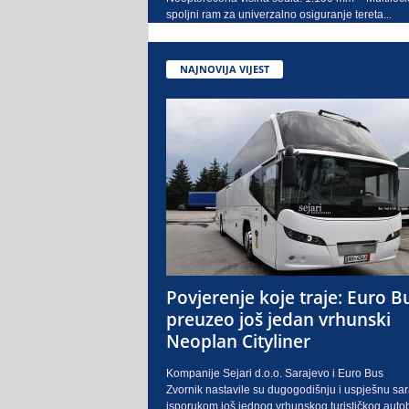
spoljni ram za univerzalno osiguranje tereta...
NAJNOVIJA VIJEST
Povjerenje koje traje: Euro B
preuzeo još jedan vrhunski
Neoplan Cityliner
Kompanije Sejari d.o.o. Sarajevo i Euro Bus
Zvornik nastavile su dugogodišnju i uspješnu sa
isporukom još jednog vrhunskog turističkog auto