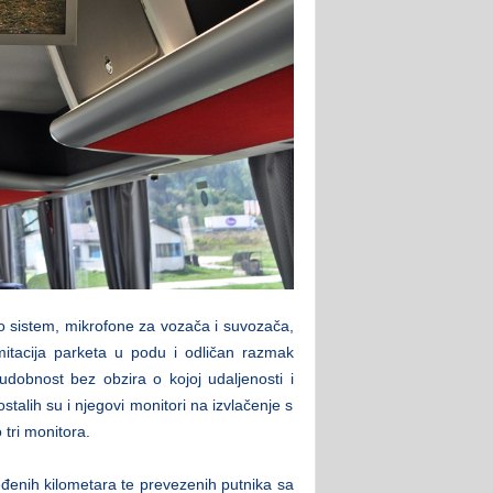
eo sistem, mikrofone za vozača i suvozača,
imitacija parketa u podu i odličan razmak
 udobnost bez obzira o kojoj udaljenosti i
talih su i njegovi monitori na izvlačenje s
tri monitora.
eđenih kilometara te prevezenih putnika sa