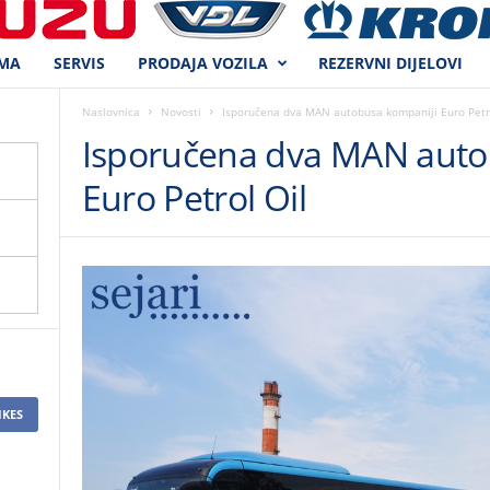
MA
SERVIS
PRODAJA VOZILA
REZERVNI DIJELOVI
Naslovnica
Novosti
Isporučena dva MAN autobusa kompaniji Euro Petro
Isporučena dva MAN auto
Euro Petrol Oil
IKES