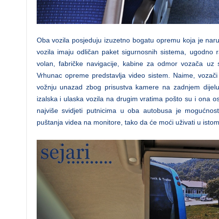
Oba vozila posjeduju izuzetno bogatu opremu koja je naru
vozila imaju odličan paket sigurnosnih sistema, ugodno r
volan, fabričke navigacije, kabine za odmor vozača uz s
Vrhunac opreme predstavlja video sistem. Naime, vozači 
vožnju unazad zbog prisustva kamere na zadnjem dijelu voz
izalska i ulaska vozila na drugim vratima pošto su i ona 
najviše svidjeti putnicima u oba autobusa je mogućnos
puštanja videa na monitore, tako da će moći uživati u isto