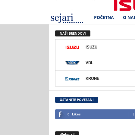
POČETNA
O NA
S
e
NAŠI BRENDOVI
j
ISUZU
a
VDL
r
KRONE
i
d
OSTANITE POVEZANI
.
0
Likes
L
o
Webmail