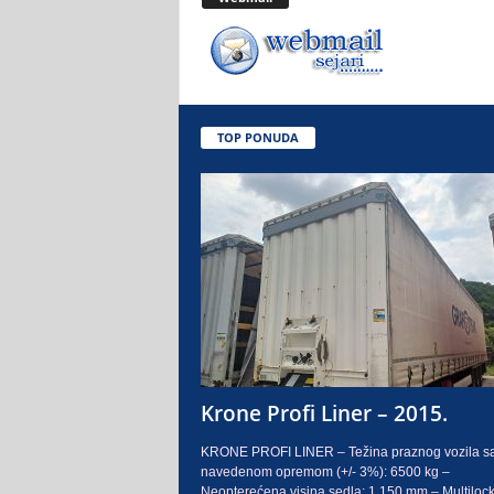
.
o
.
TOP PONUDA
S
a
r
a
j
e
Krone Profi Liner – 2015.
v
KRONE PROFI LINER – Težina praznog vozila s
navedenom opremom (+/- 3%): 6500 kg –
o
Neopterećena visina sedla: 1.150 mm – Multilock