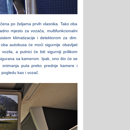
čena po željama prvih vlasnika. Tako oba
adno mjesto za vozača, multifunkcionalni
istem klimatizacije i detektorom za dim.
oba autobusa će moći sigurnije obavljati
ila, a putnici će biti sigurniji prilikom
osigurana sa kamerom. Ipak, ono što će se
t snimanja puta preko prednje kamere i
m pogledu kao i vozač.