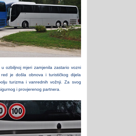
 ozbiljnoj mjeri zamjenila zastario vozni
red je došla obnova i turističkog dijela
polju turizma i vanrednih vožnji. Za svog
sigurnog i provjerenog partnera.