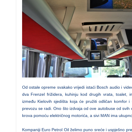
Od ostale opreme svakako vrijedi istaći Bosch audio i vid
dva Frenzel frižidera, kuhinju kod drugih vrata, toalet, 
između Kielovih sjedišta koja će pružiti odličan komfor i
prevozu se radi. Ono što izdvaja od ove autobuse od svih os
krova pomoću električnog motorića, a sivi MAN ima ukupno 
Kompaniji Euro Petrol Oil želimo puno sreće i uspješno pr