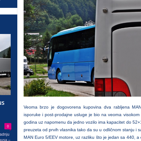
us
Veoma brzo je dogovorena kupovina dva rabljena MAN
isporuke i post-prodajne usluge je bio na veoma visokom 
godina uz napomenu da jedno vozilo ima kapacitet do 52+1
0
preuzeta od prvih vlasnika tako da su u odličnom stanju i 
radnju
MAN Euro 5/EEV motore, uz razliku što je jedan sa 440, a 
busa –