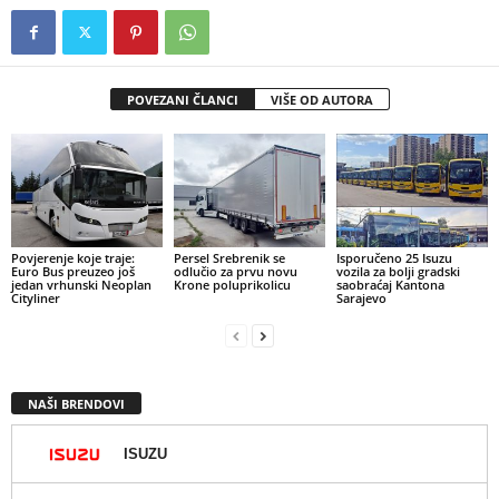
POVEZANI ČLANCI
VIŠE OD AUTORA
Povjerenje koje traje:
Persel Srebrenik se
Isporučeno 25 Isuzu
Euro Bus preuzeo još
odlučio za prvu novu
vozila za bolji gradski
jedan vrhunski Neoplan
Krone poluprikolicu
saobraćaj Kantona
Cityliner
Sarajevo
NAŠI BRENDOVI
ISUZU