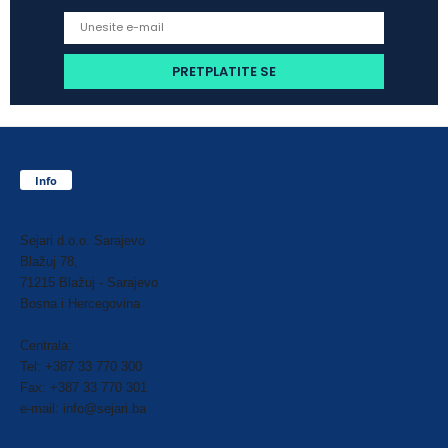
Info
Sejari d.o.o. Sarajevo
Blažuj 78,
71215 Blažuj - Sarajevo
Bosna i Hercegovina
Centrala:
Tel: +387 33 770 300
Fax: +387 33 770 301
e-mail: info@sejari.ba