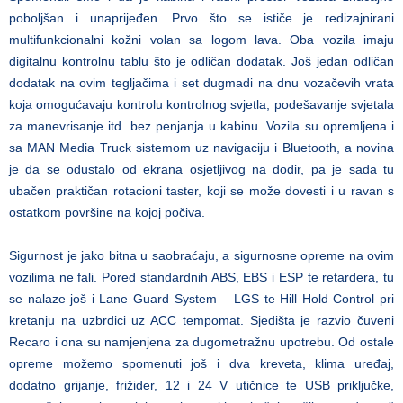
poboljšan i unaprijeđen. Prvo što se ističe je redizajnirani
multifunkcionalni kožni volan sa logom lava. Oba vozila imaju
digitalnu kontrolnu tablu što je odličan dodatak. Još jedan odličan
dodatak na ovim tegljačima i set dugmadi na dnu vozačevih vrata
koja omogućavaju kontrolu kontrolnog svjetla, podešavanje svjetala
za manevrisanje itd. bez penjanja u kabinu. Vozila su opremljena i
sa
MAN Media Truck sistemom uz navigaciju i Bluetooth, a novina
je da se odustalo od
ekrana osjetljivog na dodir, pa je sada tu
ubačen praktičan rotacioni taster, koji se može dovesti i u ravan s
ostatkom površine na kojoj počiva.
Sigurnost je jako bitna u saobraćaju, a sigurnosne opreme na ovim
vozilima ne fali. Pored standardnih ABS, EBS i ESP te retardera, tu
se nalaze još i Lane Guard System – LGS te Hill Hold Control pri
kretanju na uzbrdici uz ACC tempomat. Sjedišta je razvio čuveni
Recaro i ona su namjenjena za dugometražnu upotrebu. Od ostale
opreme možemo spomenuti još i dva kreveta, klima uređaj,
dodatno grijanje, frižider, 12 i 24 V utičnice te USB priključke,