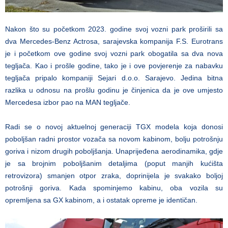
Nakon što su početkom 2023. godine svoj vozni park proširili sa
dva Mercedes-Benz Actrosa, sarajevska kompanija F.S. Eurotrans
je i početkom ove godine svoj vozni park obogatila sa dva nova
tegljača. Kao i prošle godine, tako je i ove povjerenje za nabavku
tegljača pripalo kompaniji Sejari d.o.o. Sarajevo. Jedina bitna
razlika u odnosu na prošlu godinu je činjenica da je ove umjesto
Mercedesa izbor pao na MAN tegljače.
Radi se o novoj aktuelnoj generaciji TGX modela koja donosi
poboljšan radni prostor vozača sa novom kabinom, bolju potrošnju
goriva i nizom drugih poboljšanja. Unaprijeđena aerodinamika, gdje
je sa brojnim poboljšanim detaljima (poput manjih kućišta
retrovizora) smanjen otpor zraka, doprinijela je svakako boljoj
potrošnji goriva. Kada spominjemo kabinu, oba vozila su
opremljena sa GX kabinom, a i ostatak opreme je identičan.