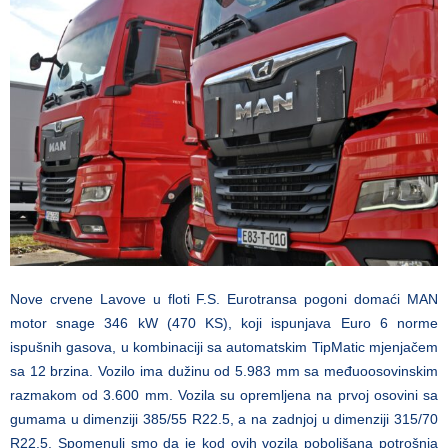
Nove crvene Lavove u floti F.S. Eurotransa pogoni domaći MAN
motor snage 346 kW (470 KS), koji ispunjava Euro 6 norme
ispušnih gasova, u kombinaciji sa automatskim TipMatic mjenjačem
sa 12 brzina. Vozilo ima dužinu od 5.983 mm sa međuoosovinskim
razmakom od 3.600 mm. Vozila su opremljena na prvoj osovini sa
gumama u dimenziji 385/55 R22.5, a na zadnjoj u dimenziji 315/70
R22.5. Spomenuli smo da je kod ovih vozila poboljšana potrošnja