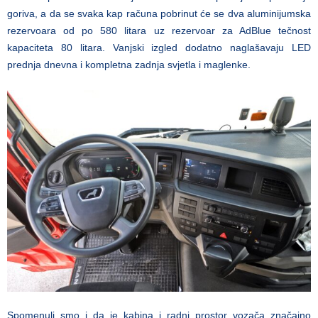
goriva, a da se svaka kap računa pobrinut će se dva aluminijumska
rezervoara od po 580 litara uz rezervoar za AdBlue tečnost
kapaciteta 80 litara. Vanjski izgled dodatno naglašavaju LED
prednja dnevna i kompletna zadnja svjetla i maglenke.
Spomenuli smo i da je kabina i radni prostor vozača značajno