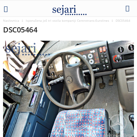
Naslovnica
Isporučena još tri vozila kompaniji Centrotrans-Eurolines
DSC05464
DSC05464