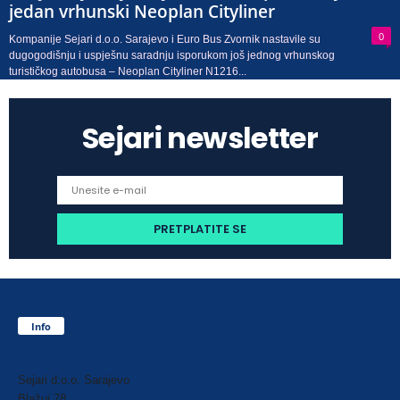
jedan vrhunski Neoplan Cityliner
0
Kompanije Sejari d.o.o. Sarajevo i Euro Bus Zvornik nastavile su
dugogodišnju i uspješnu saradnju isporukom još jednog vrhunskog
turističkog autobusa – Neoplan Cityliner N1216...
Sejari newsletter
Info
Sejari d.o.o. Sarajevo
Blažuj 78,