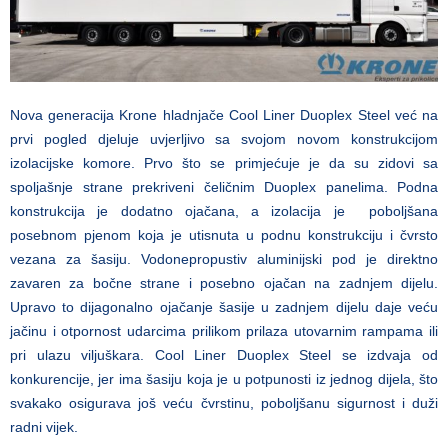
Nova generacija Krone hladnjače Cool Liner Duoplex Steel već na
prvi pogled djeluje uvjerljivo sa svojom novom konstrukcijom
izolacijske komore. Prvo što se primjećuje je da su zidovi sa
spoljašnje strane prekriveni čeličnim Duoplex panelima. Podna
konstrukcija je dodatno ojačana, a izolacija je poboljšana
posebnom pjenom koja je utisnuta u podnu konstrukciju i čvrsto
vezana za šasiju. Vodonepropustiv aluminijski pod je direktno
zavaren za bočne strane i posebno ojačan na zadnjem dijelu.
Upravo to dijagonalno ojačanje šasije u zadnjem dijelu daje veću
jačinu i otpornost udarcima prilikom prilaza utovarnim rampama ili
pri ulazu viljuškara. Cool Liner Duoplex Steel se izdvaja od
konkurencije, jer ima šasiju koja je u potpunosti iz jednog dijela, što
svakako osigurava još veću čvrstinu, poboljšanu sigurnost i duži
radni vijek.