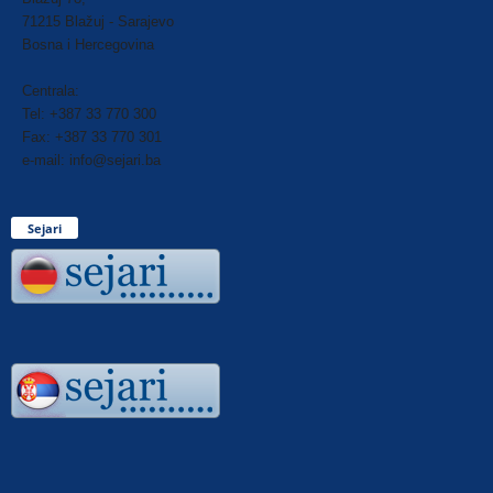
71215 Blažuj - Sarajevo
Bosna i Hercegovina
Centrala:
Tel: +387 33 770 300
Fax: +387 33 770 301
e-mail: info@sejari.ba
Sejari