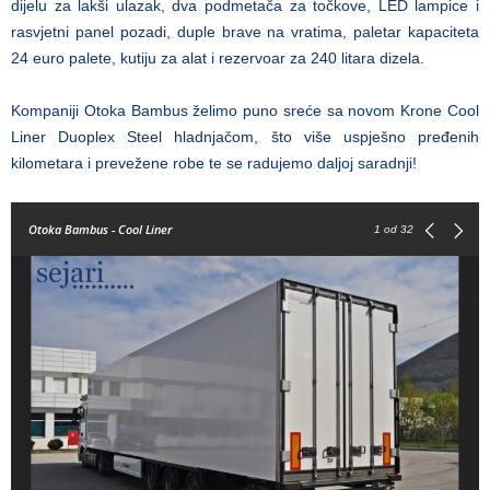
dijelu za lakši ulazak, dva podmetača za točkove, LED lampice i
rasvjetni panel pozadi, duple brave na vratima, paletar kapaciteta
24 euro palete, kutiju za alat i rezervoar za 240 litara dizela.
Kompaniji Otoka Bambus želimo puno sreće sa novom Krone Cool
Liner Duoplex Steel hladnjačom, što više uspješno pređenih
kilometara i prevežene robe te se radujemo daljoj saradnji!
Otoka Bambus - Cool Liner
1
od 32