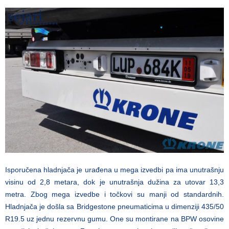
Isporučena hladnjača je urađena u mega izvedbi pa ima unutrašnju
visinu od 2,8 metara, dok je unutrašnja dužina za utovar 13,3
metra. Zbog mega izvedbe i točkovi su manji od standardnih.
Hladnjača je došla sa Bridgestone pneumaticima u dimenziji 435/50
R19.5 uz jednu rezervnu gumu. One su montirane na BPW osovine