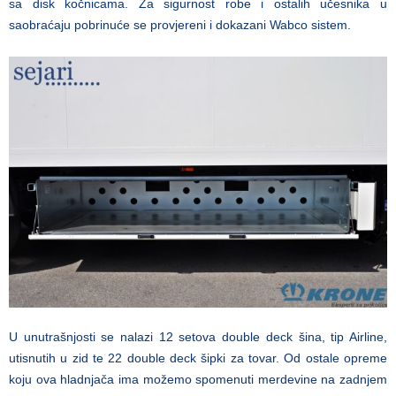
sa disk kočnicama. Za sigurnost robe i ostalih učesnika u
saobraćaju pobrinuće se provjereni i dokazani Wabco sistem.
U unutrašnjosti se nalazi 12 setova double deck šina, tip Airline,
utisnutih u zid te 22 double deck šipki za tovar. Od ostale opreme
koju ova hladnjača ima možemo spomenuti merdevine na zadnjem