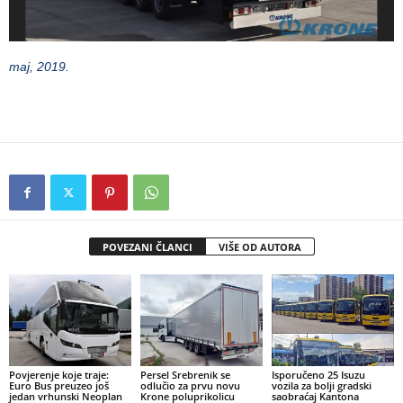
maj, 2019.
POVEZANI ČLANCI
VIŠE OD AUTORA
Povjerenje koje traje:
Persel Srebrenik se
Isporučeno 25 Isuzu
Euro Bus preuzeo još
odlučio za prvu novu
vozila za bolji gradski
jedan vrhunski Neoplan
Krone poluprikolicu
saobraćaj Kantona