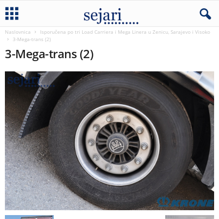
Naslovnica
Isporučena po tri Load Carriera i Mega Linera u Zenicu, Sarajevo i Visoko
3-Mega-trans (2)
3-Mega-trans (2)