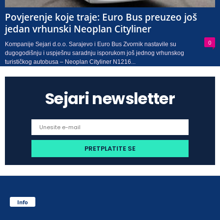
Povjerenje koje traje: Euro Bus preuzeo još
jedan vrhunski Neoplan Cityliner
0
Kompanije Sejari d.o.o. Sarajevo i Euro Bus Zvornik nastavile su
dugogodišnju i uspješnu saradnju isporukom još jednog vrhunskog
turističkog autobusa – Neoplan Cityliner N1216...
Sejari newsletter
Info