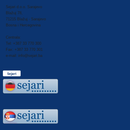
Sejari d.o.o. Sarajevo
Blažuj 78,
71215 Blažuj - Sarajevo
Bosna i Hercegovina
Centrala:
Tel: +387 33 770 300
Fax: +387 33 770 301
e-mail: info@sejari.ba
Sejari