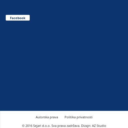
Facebook
Autorska prava
Politika privatnosti
© 2016 Sejari d.o.o. Sva prava zadržava. Dizajn: AZ Studio