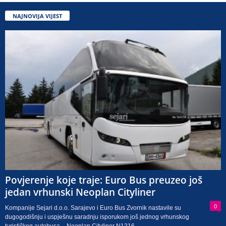
NAJNOVIJA VIJEST
Povjerenje koje traje: Euro Bus preuzeo još
jedan vrhunski Neoplan Cityliner
0
Kompanije Sejari d.o.o. Sarajevo i Euro Bus Zvornik nastavile su
dugogodišnju i uspješnu saradnju isporukom još jednog vrhunskog
turističkog autobusa – Neoplan Cityliner N1216...