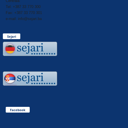
Centrala:
Tel: +387 33 770 300
Fax: +387 33 770 301
e-mail: info@sejari.ba
Sejari
Facebook