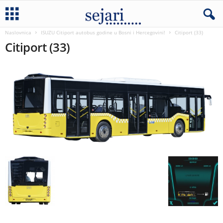
Naslovnica
ISUZU Citiport autobus godine u Bosni i Hercegovini!
Citiport (33)
Citiport (33)