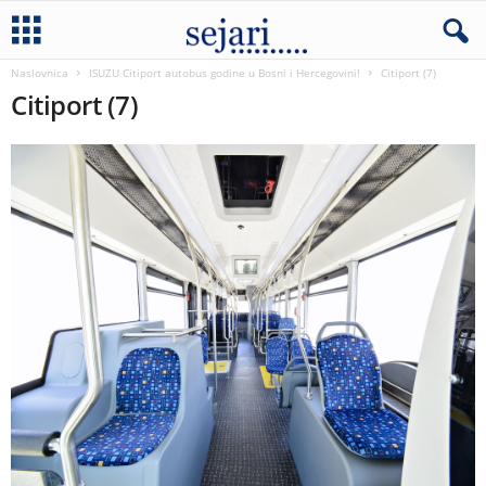
Naslovnica
ISUZU Citiport autobus godine u Bosni i Hercegovini!
Citiport (7)
Citiport (7)