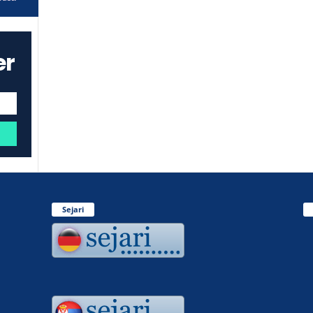
er
Sejari