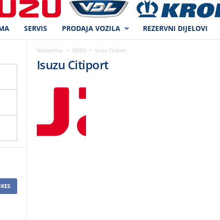
MA
SERVIS
PRODAJA VOZILA
REZERVNI DIJELOVI
Naslovnica
ISUZU
Isuzu Citiport
Isuzu Citiport
IKES