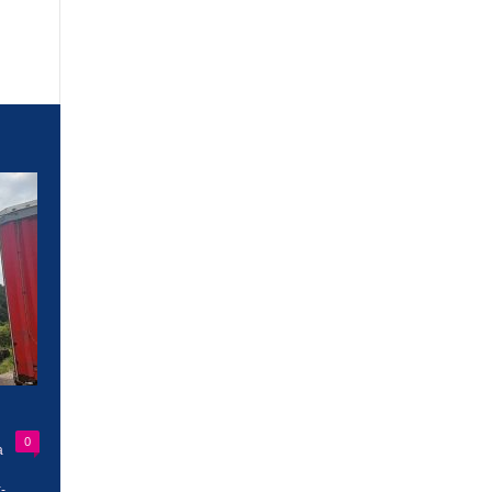
0
a
-