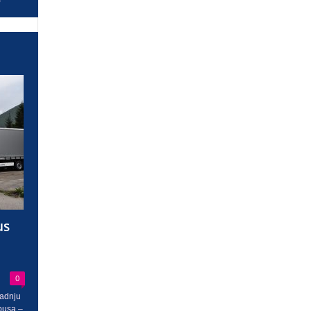
us
0
radnju
busa –