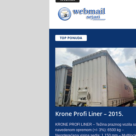
.
o
.
TOP PONUDA
S
a
r
a
j
e
Krone Profi Liner – 2015.
v
KRONE PROFI LINER – Težina praznog vozila s
navedenom opremom (+/- 3%): 6500 kg –
o
Neopterećena visina sedla: 1.150 mm – Multilock