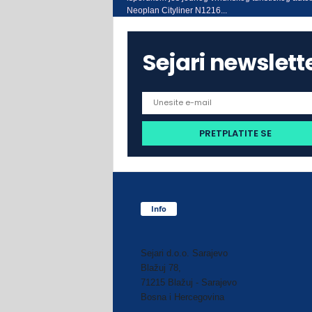
Neoplan Cityliner N1216...
Sejari newslett
Info
Sejari d.o.o. Sarajevo
Blažuj 78,
71215 Blažuj - Sarajevo
Bosna i Hercegovina