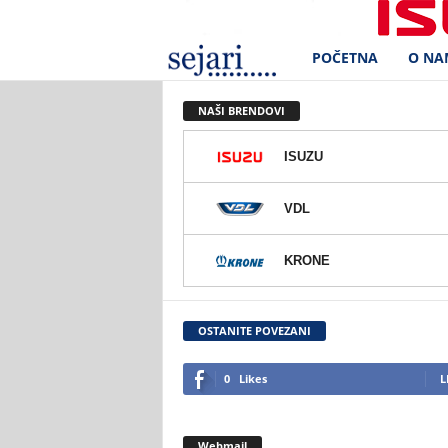
POČETNA
O NA
S
e
NAŠI BRENDOVI
j
ISUZU
a
VDL
r
KRONE
i
d
OSTANITE POVEZANI
.
0
Likes
L
o
Webmail