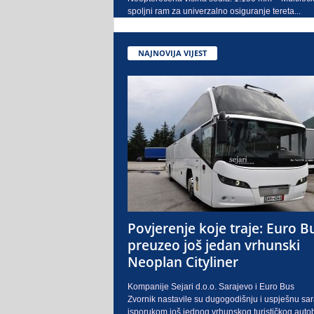
spoljni ram za univerzalno osiguranje tereta...
NAJNOVIJA VIJEST
Povjerenje koje traje: Euro B
preuzeo još jedan vrhunski
Neoplan Cityliner
Kompanije Sejari d.o.o. Sarajevo i Euro Bus
Zvornik nastavile su dugogodišnju i uspješnu sa
isporukom još jednog vrhunskog turističkog auto