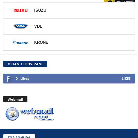
ISUZU
VDL
KRONE
OSTANITE POVEZANI
0
Likes
LIKES
Webmail
TOP PONUDA