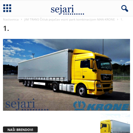
Naslovnica
JIM TRANS Čitluk pojačao vozni park kombinacijom MAN-KRONE
1.
1.
NAŠI BRENDOVI