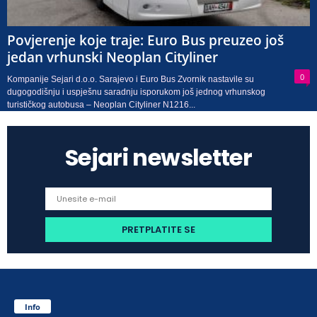
Povjerenje koje traje: Euro Bus preuzeo još
jedan vrhunski Neoplan Cityliner
0
Kompanije Sejari d.o.o. Sarajevo i Euro Bus Zvornik nastavile su
dugogodišnju i uspješnu saradnju isporukom još jednog vrhunskog
turističkog autobusa – Neoplan Cityliner N1216...
Sejari newsletter
Info