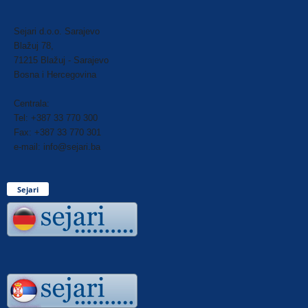
Sejari d.o.o. Sarajevo
Blažuj 78,
71215 Blažuj - Sarajevo
Bosna i Hercegovina
Centrala:
Tel: +387 33 770 300
Fax: +387 33 770 301
e-mail: info@sejari.ba
Sejari