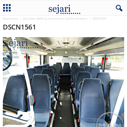
Naslovnica
Još jedan MAN za Centrotrans Istočno Sarajevo
DSCN1561
DSCN1561