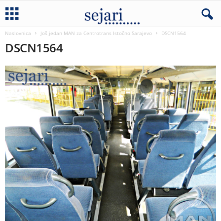
Naslovnica
Još jedan MAN za Centrotrans Istočno Sarajevo
DSCN1564
DSCN1564