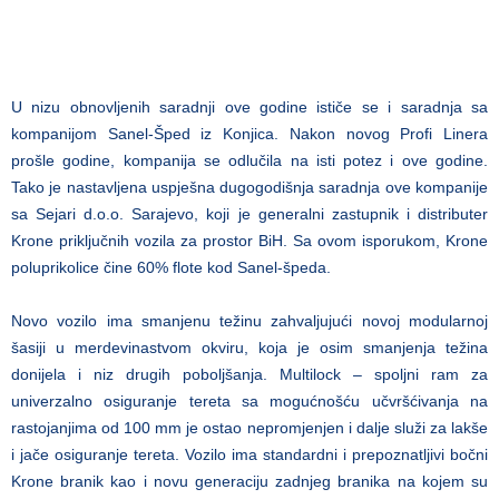
U nizu obnovljenih saradnji ove godine ističe se i saradnja sa
kompanijom Sanel-Šped iz Konjica. Nakon novog Profi Linera
prošle godine, kompanija se odlučila na isti potez i ove godine.
Tako je nastavljena uspješna dugogodišnja saradnja ove kompanije
sa Sejari d.o.o. Sarajevo, koji je generalni zastupnik i distributer
Krone priključnih vozila za prostor BiH. Sa ovom isporukom, Krone
poluprikolice čine 60% flote kod Sanel-špeda.
Novo vozilo ima smanjenu težinu zahvaljujući novoj modularnoj
šasiji u merdevinastvom okviru, koja je osim smanjenja težina
donijela i niz drugih poboljšanja.
Multilock – spoljni ram za
univerzalno osiguranje tereta sa mogućnošću učvršćivanja na
rastojanjima od 100 mm je ostao nepromjenjen i dalje služi za lakše
i jače osiguranje tereta. Vozilo ima standardni i prepoznatljivi bočni
Krone branik kao i novu generaciju zadnjeg branika na kojem su