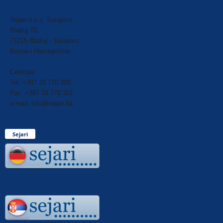
Sejari d.o.o. Sarajevo
Blažuj 78,
71215 Blažuj - Sarajevo
Bosna i Hercegovina
Centrala:
Tel: +387 33 770 300
Fax: +387 33 770 301
e-mail: info@sejari.ba
Sejari