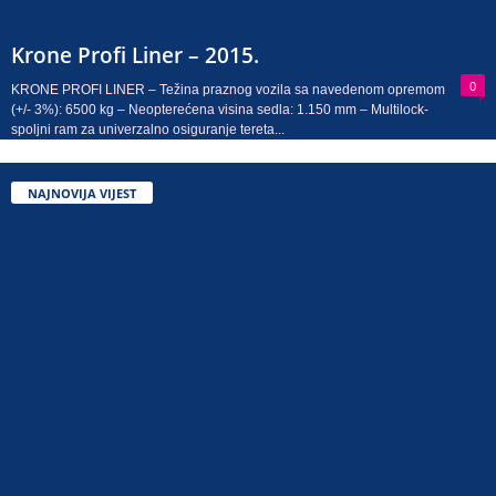
Krone Profi Liner – 2015.
0
KRONE PROFI LINER – Težina praznog vozila sa navedenom opremom
(+/- 3%): 6500 kg – Neopterećena visina sedla: 1.150 mm – Multilock-
spoljni ram za univerzalno osiguranje tereta...
NAJNOVIJA VIJEST