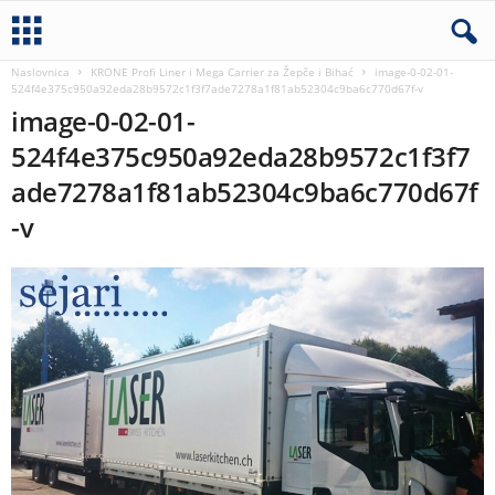
Naslovnica
KRONE Profi Liner i Mega Carrier za Žepče i Bihać
image-0-02-01-
524f4e375c950a92eda28b9572c1f3f7ade7278a1f81ab52304c9ba6c770d67f-v
image-0-02-01-
524f4e375c950a92eda28b9572c1f3f7
ade7278a1f81ab52304c9ba6c770d67f
-v