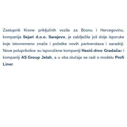
Zastupnik Krone priključnih vozila za Bosnu i Hercegovinu,
kompanija
Sejari d.o.o. Sarajevo
, je zabilježila još dvije isporuke
koje istovremeno znače i početke novih partnerstava i saradnji.
Nove poluprikolice su isporučene kompaniji
Hasić-drvo Gradača
c i
kompaniji
AS Group Jelah
, a u oba slučaja se radi o modelu
Profi
Liner
.