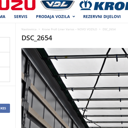
MA
SERVIS
PRODAJA VOZILA
REZERVNI DIJELOVI
Naslovnica
Krone Profi Liner Varios – NOVO VOZILO
DSC_2654
DSC_2654
IKES