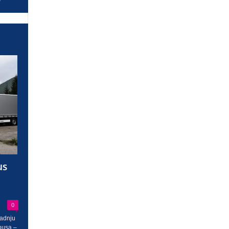
us
0
radnju
busa –