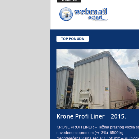
.
o
.
TOP PONUDA
S
a
r
a
j
e
Krone Profi Liner – 2015.
v
KRONE PROFI LINER – Težina praznog vozila s
navedenom opremom (+/- 3%): 6500 kg –
o
Neopterećena visina sedla: 1.150 mm – Multilock