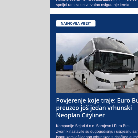
spoljni ram za univerzalno osiguranje tereta...
NAJNOVIJA VIJEST
Povjerenje koje traje: Euro B
preuzeo još jedan vrhunski
Neoplan Cityliner
Kompanije Sejari d.o.o. Sarajevo i Euro Bus
Zvornik nastavile su dugogodišnju i uspješnu sa
isporukom još jednog vrhunskog turističkog auto