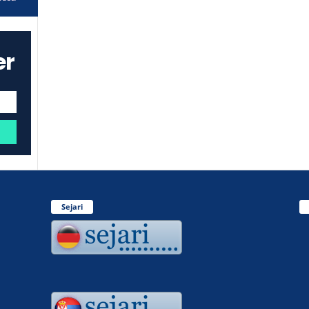
er
Sejari