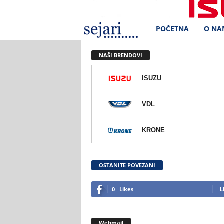
POČETNA
O NA
S
e
NAŠI BRENDOVI
j
ISUZU
a
VDL
r
KRONE
i
d
OSTANITE POVEZANI
.
0
Likes
L
o
Webmail