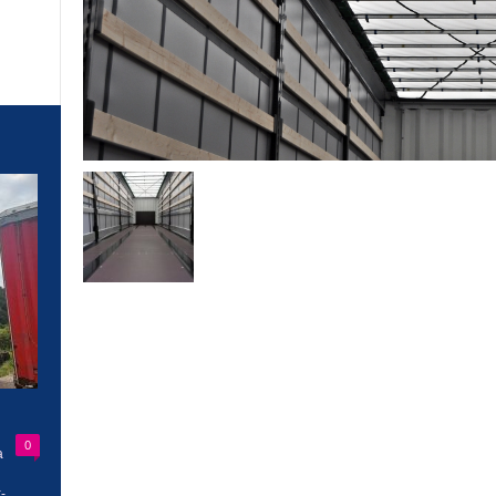
0
a
-