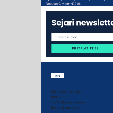
Neoplan Cityliner N1216...
Sejari newslett
Info
Sejari d.o.o. Sarajevo
Blažuj 78,
71215 Blažuj - Sarajevo
Bosna i Hercegovina