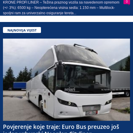
0
KRONE PROFI LINER – Težina praznog vozila sa navedenom opremom
(+/- 3%): 6500 kg – Neopterećena visina sedla: 1.150 mm – Multilock-
spoljni ram za univerzalno osiguranje tereta...
NAJNOVIJA VIJEST
Povjerenje koje traje: Euro Bus preuzeo još