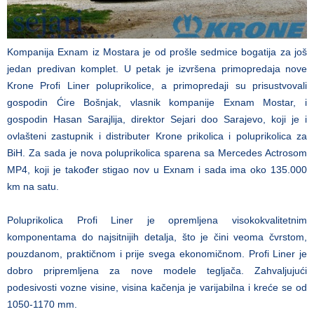
Kompanija Exnam iz Mostara je od prošle sedmice bogatija za još
jedan predivan komplet. U petak je izvršena primopredaja nove
Krone Profi Liner poluprikolice, a primopredaji su prisustvovali
gospodin Ćire Bošnjak, vlasnik kompanije Exnam Mostar, i
gospodin Hasan Sarajlija, direktor Sejari doo Sarajevo, koji je i
ovlašteni zastupnik i distributer Krone prikolica i poluprikolica za
BiH. Za sada je nova poluprikolica sparena sa Mercedes Actrosom
MP4, koji je također stigao nov u Exnam i sada ima oko 135.000
km na satu.
Poluprikolica Profi Liner je opremljena visokokvalitetnim
komponentama do najsitnijih detalja, što je čini veoma čvrstom,
pouzdanom, praktičnom i prije svega ekonomičnom. Profi Liner je
dobro pripremljena za nove modele tegljača. Zahvaljujući
podesivosti vozne visine, visina kačenja je varijabilna i kreće se od
1050-1170 mm.