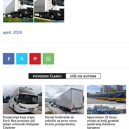
april, 2016
POVEZANI ČLANCI
VIŠE OD AUTORA
Povjerenje koje traje:
Persel Srebrenik se
Isporučeno 25 Isuzu
Euro Bus preuzeo još
odlučio za prvu novu
vozila za bolji gradski
jedan vrhunski Neoplan
Krone poluprikolicu
saobraćaj Kantona
Cityliner
Sarajevo