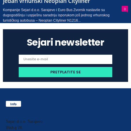
jedan vrhunski Neoplan Cityliner
0
Kompanije Sejari d.o.o. Sarajevo i Euro Bus Zvornik nastavile su
dugogodišnju i uspješnu saradnju isporukom još jednog vrhunskog
turističkog autobusa – Neoplan Cityliner N1216...
Sejari newsletter
Info
Sejari d.o.o. Sarajevo
Blažuj 78,