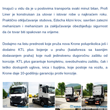
Imajući u vidu da je u poslovima transporta svaki minut bitan, Profi
Liner je konstruisan za utovar i istovar robe u najkraćem roku.
Praktično otključavanje stubova, Edscha klizni krov, savršen zatezni
mehanizam i mehanizam za zaključavanje obezbjeđuju sigurnost
da će tovar biti spakovan na vrijeme.
Dodajmo na listu prednosti koje pruža nova Krone poluprikolica još i
dodatno KTL plus bojenje u prahu (kataforeza sa kasnijim
dodavanjem praha) koje nudi jedinstvenu dugoročnu zaštitu od
korozije. KTL plus garantuje kompletnu, sveobuhvatnu zaštitu, čak i
teško dostupnih uglova, ivica i šupljina, koje postoje na vozilu, a
Krone daje 10-godišnju garanciju protiv korozije.