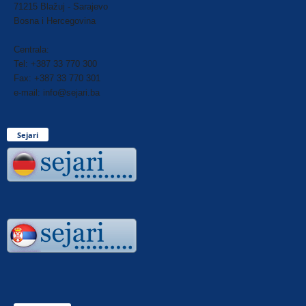
71215 Blažuj - Sarajevo
Bosna i Hercegovina
Centrala:
Tel: +387 33 770 300
Fax: +387 33 770 301
e-mail: info@sejari.ba
Sejari