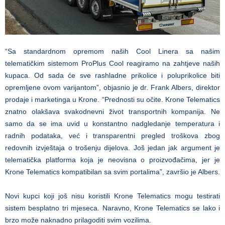
“Sa standardnom opremom naših Cool Linera sa našim
telematičkim sistemom ProPlus Cool reagiramo na zahtjeve naših
kupaca. Od sada će sve rashladne prikolice i poluprikolice biti
opremljene ovom varijantom”, objasnio je dr. Frank Albers, direktor
prodaje i marketinga u Krone. “Prednosti su očite. Krone Telematics
znatno olakšava svakodnevni život transportnih kompanija. Ne
samo da se ima uvid u konstantno nadgledanje temperatura i
radnih podataka, već i transparentni pregled troškova zbog
redovnih izvještaja o trošenju dijelova. Još jedan jak argument je
telematička platforma koja je neovisna o proizvođačima, jer je
Krone Telematics kompatibilan sa svim portalima”, završio je Albers.
Novi kupci koji još nisu koristili Krone Telematics mogu testirati
sistem besplatno tri mjeseca. Naravno, Krone Telematics se lako i
brzo može naknadno prilagoditi svim vozilima.