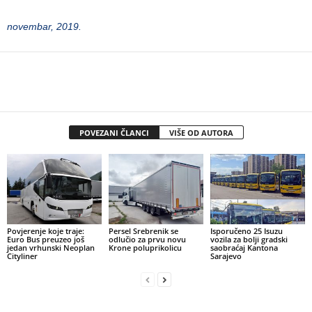
novembar, 2019.
POVEZANI ČLANCI
VIŠE OD AUTORA
Povjerenje koje traje:
Persel Srebrenik se
Isporučeno 25 Isuzu
Euro Bus preuzeo još
odlučio za prvu novu
vozila za bolji gradski
jedan vrhunski Neoplan
Krone poluprikolicu
saobraćaj Kantona
Cityliner
Sarajevo